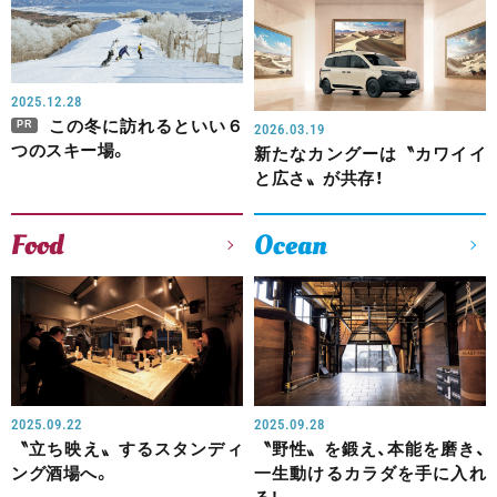
2025.12.28
この冬に訪れるといい６
PR
2026.03.19
つのスキー場。
新たなカングーは〝カワイイ
と広さ〟が共存！
Food
Ocean
2025.09.22
2025.09.28
〝立ち映え〟するスタンディ
〝野性〟を鍛え、本能を磨き、
ング酒場へ。
一生動けるカラダを手に入れ