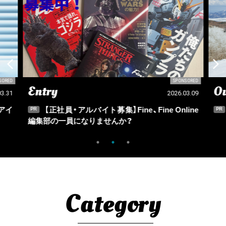
SORED
SPONSORED
Entry
Ou
03.31
2026.03.09
アイ
【正社員・アルバイト募集】Fine、Fine Online
PR
PR
編集部の一員になりませんか？
Category