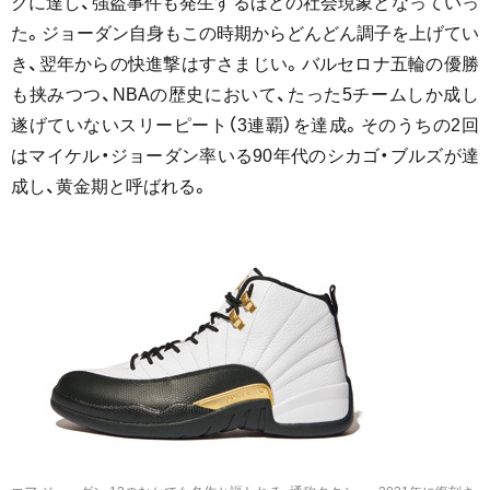
クに達し、強盗事件も発生するほどの社会現象となっていっ
た。ジョーダン自身もこの時期からどんどん調子を上げてい
き、翌年からの快進撃はすさまじい。バルセロナ五輪の優勝
も挟みつつ、NBAの歴史において、たった5チームしか成し
遂げていないスリーピート（3連覇）を達成。そのうちの2回
はマイケル・ジョーダン率いる90年代のシカゴ・ブルズが達
成し、黄金期と呼ばれる。