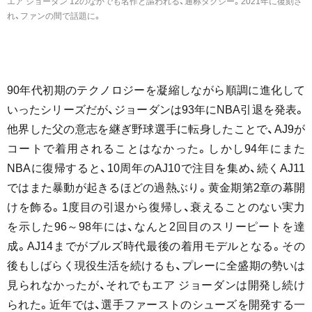
エア ジョーダン 12のなかでも名作と謳われる、通称タクシー。2021年に復刻さ
れ、ファンの間で話題に。
90年代初期のテクノロジーを凝縮しながら順調に進化して
いったシリーズだが、ジョーダンは93年にNBA引退を発表。
他界した父の意志を継ぎ野球選手に転身したことで、AJ9が
コートで着用されることはなかった。しかし94年にまた
NBAに復帰すると、10周年のAJ10で注目を集め、続くAJ11
ではまた暴動が起きるほどの過熱ぶり。黄金期第2章の幕開
けを飾る。1度目の引退から復帰し、衰えることのない実力
を示した96～98年には、なんと2回目のスリーピートを達
成。AJ14までがブルズ時代最後の着用モデルとなる。その
後もしばらく現役生活を続けるも、プレーに全盛期の勢いは
見られなかったが、それでもエア ジョーダンは開発し続け
られた。近年では、選手ファーストのシューズを開発する一