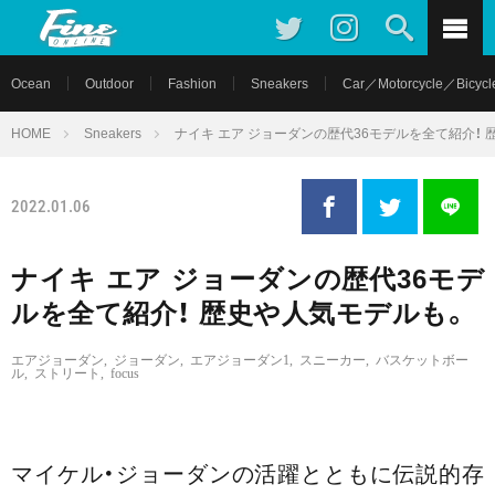
Ocean
Outdoor
Fashion
Sneakers
Car／Motorcycle／Bicycl
HOME
Sneakers
ナイキ エア ジョーダンの歴代36モデルを全て紹介！
2022.01.06
ナイキ エア ジョーダンの歴代36モデ
ルを全て紹介！ 歴史や人気モデルも。
エアジョーダン
,
ジョーダン
,
エアジョーダン1
,
スニーカー
,
バスケットボー
ル
,
ストリート
,
focus
マイケル・ジョーダンの活躍とともに伝説的存