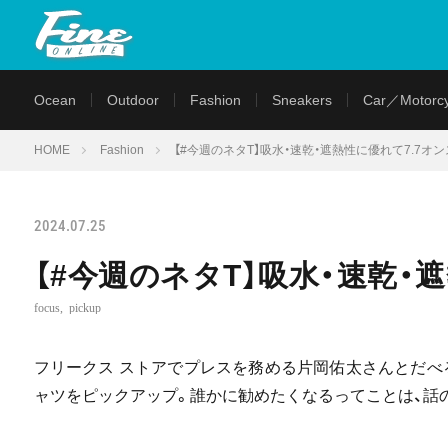
Ocean
Outdoor
Fashion
Sneakers
Car／Motorcy
HOME
Fashion
【#今週のネタT】吸水・速乾・遮熱性に優れて7.7
2024.07.25
【#今週のネタT】吸水・速乾・
focus
,
pickup
フリークス ストアでプレスを務める片岡佑太さんとだべ
ャツをピックアップ。誰かに勧めたくなるってことは、話