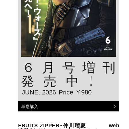
６月号増刊
発売中！
JUNE. 2026
Price ￥980
単巻購入
FRUITS ZIPPER・仲川瑠夏 web