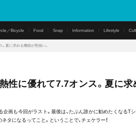
cle／Bicycle
Food
Snap
Information
Lifestyle
Cul
オンス。夏に求める機能が勢揃い。
遮熱性に優れて7.7オンス。夏に
る企画も今回がラスト。最後は、たぶん誰かに勧めたくなるTシ
のネタになるってこと。ということで、チェケラー！