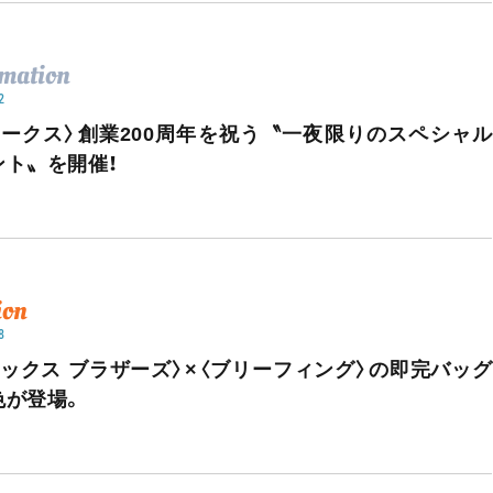
rmation
2
ラークス〉創業200周年を祝う〝一夜限りのスペシャル
ント〟を開催！
ion
8
ルックス ブラザーズ〉×〈ブリーフィング〉の即完バッグ
色が登場。