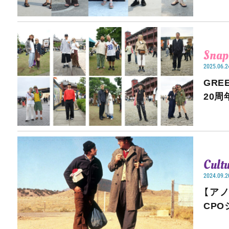
Snap
2025.06.2
GREE
20
Cult
2024.09.2
【ア
CPO