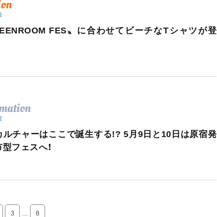
ion
2
REENROOM FES〟に合わせてビーチなTシャツが登
rmation
2
カルチャーはここで誕生する!? 5月9日と10日は原宿発
市型フェスへ！
3
…
8