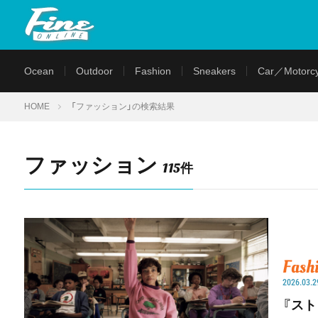
Ocean
Outdoor
Fashion
Sneakers
Car／Motorcy
HOME
「ファッション」の検索結果
ファッション
115件
Fash
2026.03.2
『ス