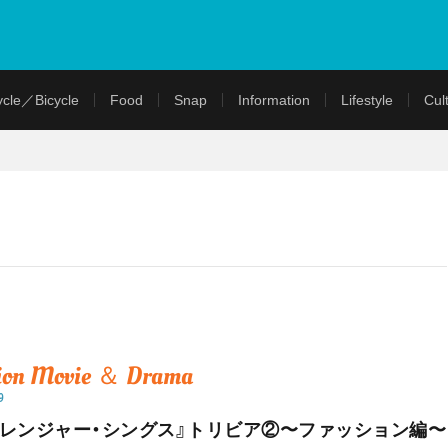
cle／Bicycle
Food
Snap
Information
Lifestyle
Cul
ion
Movie ＆ Drama
9
トレンジャー・シングス』トリビア②〜ファッション編〜