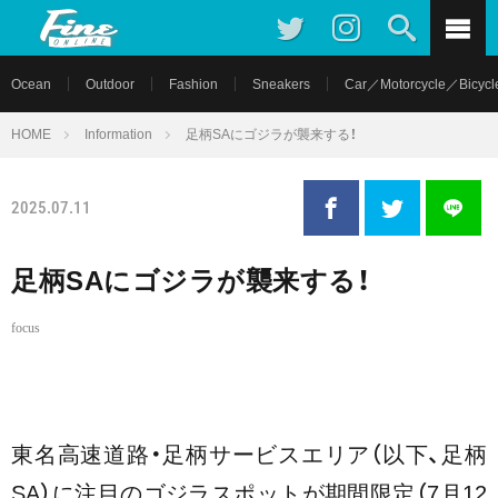
Ocean
Outdoor
Fashion
Sneakers
Car／Motorcycle／Bicycl
HOME
Information
足柄SAにゴジラが襲来する！
2025.07.11
足柄SAにゴジラが襲来する！
focus
東名高速道路・足柄サービスエリア（以下、足柄
SA）に注目のゴジラスポットが期間限定（7月12