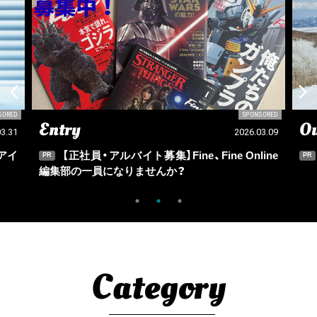
SORED
SPONSORED
Entry
Ou
03.31
2026.03.09
アイ
【正社員・アルバイト募集】Fine、Fine Online
PR
PR
編集部の一員になりませんか？
Category