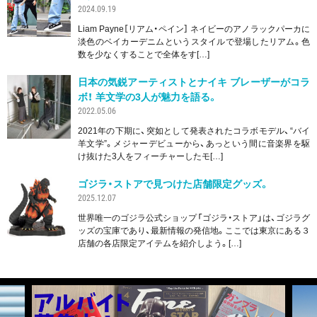
2024.09.19
Liam Payne［リアム・ペイン］ ネイビーのアノラックパーカに
淡色のベイカーデニムというスタイルで登場したリアム。色
数を少なくすることで全体をす[…]
日本の気鋭アーティストとナイキ ブレーザーがコラ
ボ！ 羊文学の3人が魅力を語る。
2022.05.06
2021年の下期に、突如として発表されたコラボモデル、“バイ
羊文学”。メジャーデビューから、あっという間に音楽界を駆
け抜けた3人をフィーチャーしたモ[…]
ゴジラ・ストアで見つけた店舗限定グッズ。
2025.12.07
世界唯一のゴジラ公式ショップ「ゴジラ・ストア」は、ゴジラグ
ッズの宝庫であり、最新情報の発信地。ここでは東京にある３
店舗の各店限定アイテムを紹介しよう。[…]