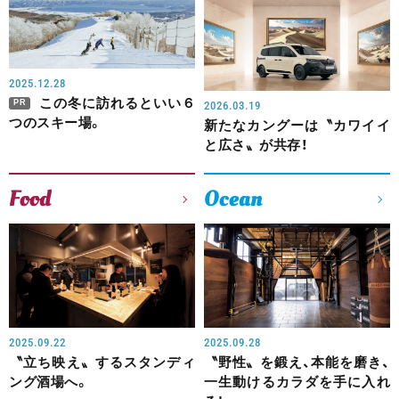
2025.12.28
この冬に訪れるといい６
PR
2026.03.19
つのスキー場。
新たなカングーは〝カワイイ
と広さ〟が共存！
Food
Ocean
2025.09.22
2025.09.28
〝立ち映え〟するスタンディ
〝野性〟を鍛え、本能を磨き、
ング酒場へ。
一生動けるカラダを手に入れ