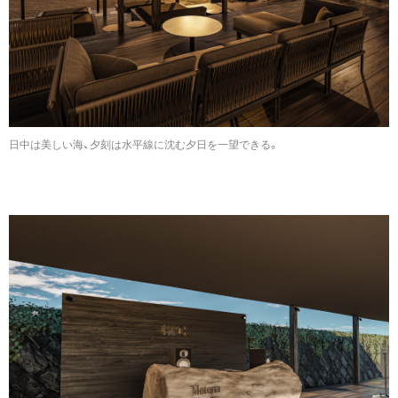
⽇中は美しい海、⼣刻は⽔平線に沈む⼣⽇を⼀望できる。