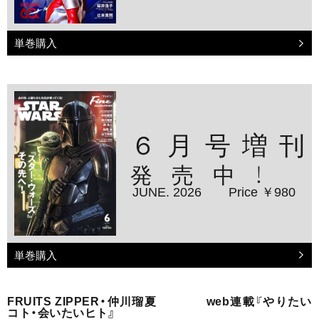
単巻購入
６月号増刊
発売中！
JUNE. 2026
Price ￥980
単巻購入
FRUITS ZIPPER・仲川瑠夏 web連載『やりたい
コト・会いたいヒト』