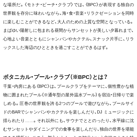
な場所だ。〈モトナ・ビーチ・クラブ〉では、〈BPC〉が表現する独⾃の
世界観を存分に味わいながら、海・⾷・⾳楽・リラクゼーションを同時
に楽しむことができるなど、⼤⼈のための上質な空間となっている。
まばゆい陽射しに包まれる昼間からサンセットが美しい⼣暮れまで、
⼼地よい⾳楽とともにシャンパンやカクテル、スナック⽚⼿に、リラ
ックスした海辺のひとときを過ごすことができるはず。
ボタニカル・プール・クラブ（※BPC）とは？
千葉・内房にある〈BPC〉は、プールクラブをテーマに、個性豊かな植
物に囲まれたプール（※通年型の屋外温⽔プール）を宿泊・⽇帰りで楽
しめる。圧巻の世界観を誇る2つのプールで遊びながら、プールサイ
ドのBARでシャンパンやカクテルを楽しんだり、DJ ミュージックに
揺られたり……。それ以外にも、サウナでととのったり、⽔平線に沈
むサンセットやダイニングでの⾷事を楽しんだり、独⾃の世界を堪能