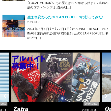
（LOCAL MOTION）。その歴史は1977年から始まる。当時23
歳のロブ・バーンズは、自分の[…]
生まれ変わったOCEAN PEOPLESに行ってみた！
2024.08.01
2024年7月6日（土）、7日（日）にSUNSET BEACH PARK
INAGE（稲毛海浜公園内）で開催されたOCEAN PEOPLES。初
のプー[…]
SORED
SPONSORED
Entry
Ou
03.31
2026.03.09