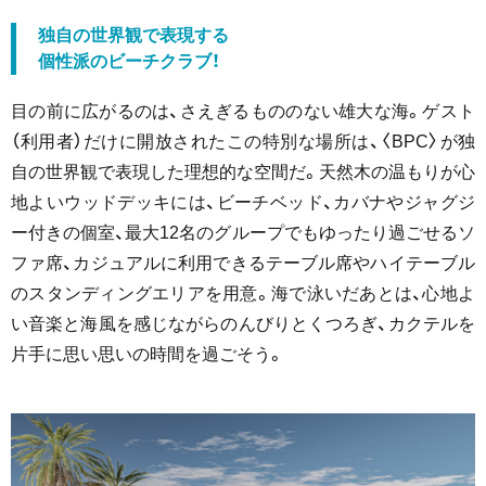
独⾃の世界観で表現する
個性派のビーチクラブ！
⽬の前に広がるのは、さえぎるもののない雄⼤な海。ゲスト
（利用者）だけに開放されたこの特別な場所は、〈BPC〉が独
⾃の世界観で表現した理想的な空間だ。天然⽊の温もりが⼼
地よいウッドデッキには、ビーチベッド、カバナやジャグジ
ー付きの個室、最⼤12名のグループでもゆったり過ごせるソ
ファ席、カジュアルに利⽤できるテーブル席やハイテーブル
のスタンディングエリアを⽤意。海で泳いだあとは、⼼地よ
い⾳楽と海⾵を感じながらのんびりとくつろぎ、カクテルを
⽚⼿に思い思いの時間を過ごそう。