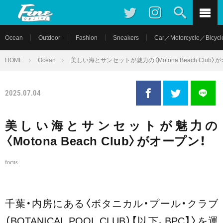
Ocean
Outdoor
Fashion
Sneakers
Car／Motorcycle／Bicycl
HOME
Ocean
美しい海とサンセットが魅力の〈Motona Beach Club〉
2025.07.04
美しい海とサンセットが魅力の
〈Motona Beach Club〉がオープン！
focus
千葉・内房にある〈ボタニカル・プール・クラブ
（BOTANICAL POOL CLUB）【以下、BPC】〉を運