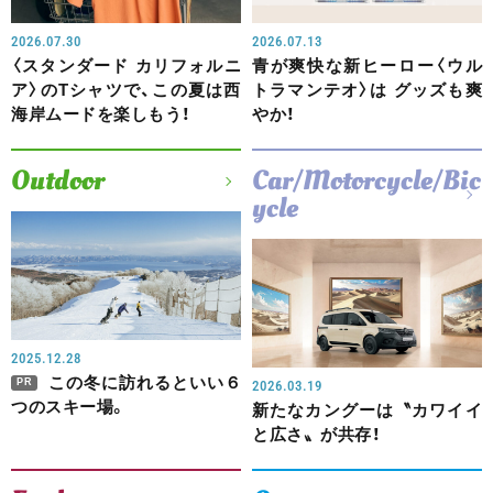
2026.07.30
2026.07.13
〈スタンダード カリフォルニ
青が爽快な新ヒーロー〈ウル
ア〉のTシャツで、この夏は西
トラマンテオ〉は グッズも爽
海岸ムードを楽しもう！
やか！
Outdoor
Car/Motorcycle/Bic
ycle
2025.12.28
この冬に訪れるといい６
PR
2026.03.19
つのスキー場。
新たなカングーは〝カワイイ
と広さ〟が共存！