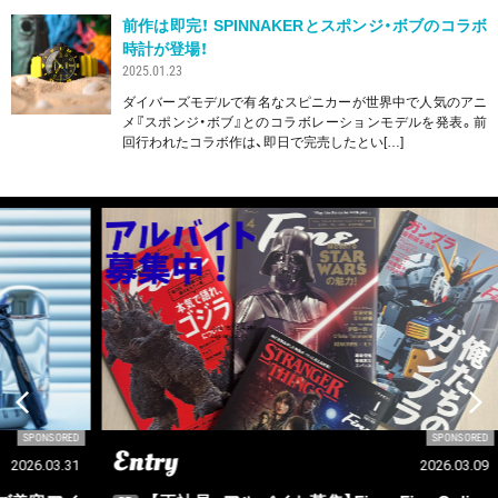
前作は即完！ SPINNAKERとスポンジ・ボブのコラボ
時計が登場！
2025.01.23
ダイバーズモデルで有名なスピニカーが世界中で人気のアニ
メ『スポンジ・ボブ』とのコラボレーションモデルを発表。前
回行われたコラボ作は、即日で完売したとい[…]
SORED
SPONSORED
Entry
Ou
03.31
2026.03.09