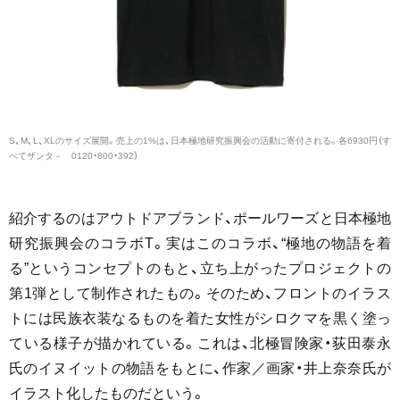
S、M、L、XLのサイズ展開。売上の1%は、日本極地研究振興会の活動に寄付される。各6930円（す
べてザンタ－ 0120・800・392）
紹介するのはアウトドアブランド、ポールワーズと日本極地
研究振興会のコラボT。実はこのコラボ、“極地の物語を着
る”というコンセプトのもと、立ち上がったプロジェクトの
第1弾として制作されたもの。そのため、フロントのイラス
トには民族衣装なるものを着た女性がシロクマを黒く塗っ
ている様子が描かれている。これは、北極冒険家・荻田泰永
氏のイヌイットの物語をもとに、作家／画家・井上奈奈氏が
イラスト化したものだという。