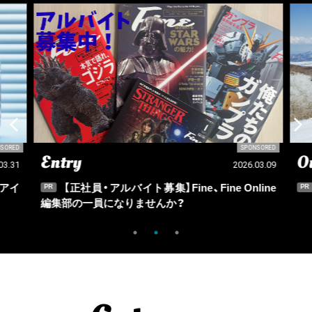
SORED
SPONSORED
Entry
Ou
03.31
2026.03.09
アイ
【正社員・アルバイト募集】Fine、Fine Online
PR
PR
編集部の一員になりませんか？