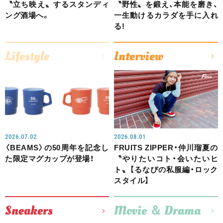
〝立ち映え〟するスタンディ
〝野性〟を鍛え、本能を磨き、
ング酒場へ。
一生動けるカラダを手に入れ
る!
Lifestyle
Interview
2026.07.02
2026.08.01
〈BEAMS〉の50周年を記念し
FRUITS ZIPPER・仲川瑠夏の
た限定マグカップが登場！
〝やりたいコト・会いたいヒ
ト〟【るなぴの私服編・ロック
スタイル】
Sneakers
Movie ＆ Drama