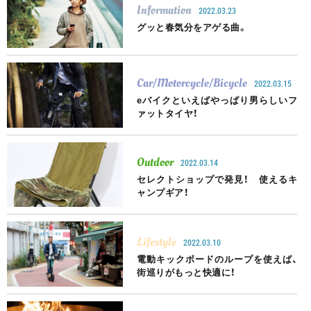
Information
2022.03.23
グッと春気分をアゲる曲。
Car/Motorcycle/Bicycle
2022.03.15
eバイクといえばやっぱり男らしいフ
ァットタイヤ！
Outdoor
2022.03.14
セレクトショップで発見！ 使えるキ
ャンプギア！
Lifestyle
2022.03.10
電動キックボードのループを使えば、
街巡りがもっと快適に！