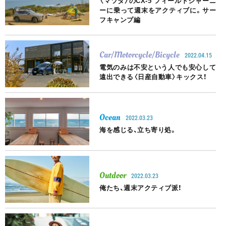
〈マツダ〉のCX-5 フィールドジャーニ
ーに乗って週末をアクティブに。サー
フキャンプ編
Car/Motorcycle/Bicycle
2022.04.15
電気のみは不安という人でも安心して
遠出できる〈日産自動車〉キックス！
Ocean
2022.03.23
海を感じる、立ち寄り処。
Outdoor
2022.03.23
俺たち、週末アクティブ派！