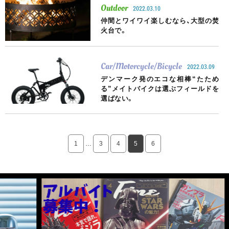
Outdoor
2022.03.10
仲間とワイワイ楽しむなら、大型の焚
火台で。
Car/Motorcycle/Bicycle
2022.03.09
デンマーク発のエコな相棒“たため
る”メイトバイクは選ぶフィールドを
選ばない。
1
…
3
4
5
6