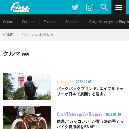
Ocean
Outdoor
Fashion
Sneakers
Car／Motorcycle／Bicycl
HOME
「クルマ」の検索結果
クルマ
80件
Lifestyle
2022.10.05
バックパックブランド、エイブルキャ
リーが日本で展開する理由。
Car/Motorcycle/Bicycle
2022.08.10
結局、”カッコいい”が買う決め手？ e
バイク愛用者をSNAP！