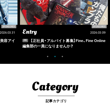
SORED
SPONSORED
Entry
Ou
03.31
2026.03.09
アイ
【正社員・アルバイト募集】Fine、Fine Online
PR
PR
編集部の一員になりませんか？
Category
記事カテゴリ