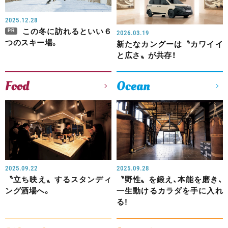
2025.12.28
この冬に訪れるといい６
PR
2026.03.19
つのスキー場。
新たなカングーは〝カワイイ
と広さ〟が共存！
Food
Ocean
2025.09.22
2025.09.28
〝立ち映え〟するスタンディ
〝野性〟を鍛え、本能を磨き、
ング酒場へ。
一生動けるカラダを手に入れ
る!