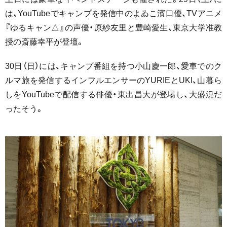
は、YouTubeでキャンプを発信中のよゐこ濱口優、TVアニメ
『ゆるキャン△』の声優・原紗友里と豊崎愛生、東京大学准教
授の斎藤幸平が登壇。
30日（日）には、キャンプ番組を持つ小山慶一郎、愛車でのク
ルマ旅を発信するインフルエンサーのYURIEとUKI、山暮ら
しをYouTubeで配信する俳優・東出昌大が登場し、大盛況だ
ったそう。