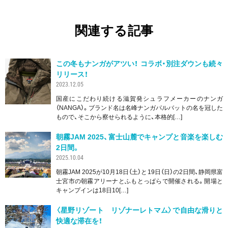
関連する記事
この冬もナンガがアツい！ コラボ・別注ダウンも続々
リリース！
2023.12.05
国産にこだわり続ける滋賀発シュラフメーカーのナンガ
（NANGA）。ブランド名は名峰ナンガパルバットの名を冠した
もので、そこから察せられるように、本格的[…]
朝霧JAM 2025、富士山麓でキャンプと音楽を楽しむ
2日間。
2025.10.04
朝霧JAM 2025が10月18日（土）と19日（日）の2日間、静岡県富
士宮市の朝霧アリーナとふもとっぱらで開催される。開場と
キャンプインは18日10[…]
〈星野リゾート リゾナーレトマム〉で自由な滑りと
快適な滞在を！