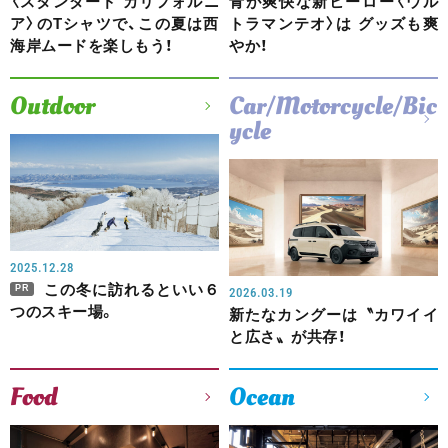
〈スタンダード カリフォルニ
青が爽快な新ヒーロー〈ウル
ア〉のTシャツで、この夏は西
トラマンテオ〉は グッズも爽
海岸ムードを楽しもう！
やか！
Outdoor
Car/Motorcycle/Bic
ycle
2025.12.28
この冬に訪れるといい６
PR
2026.03.19
つのスキー場。
新たなカングーは〝カワイイ
と広さ〟が共存！
Food
Ocean