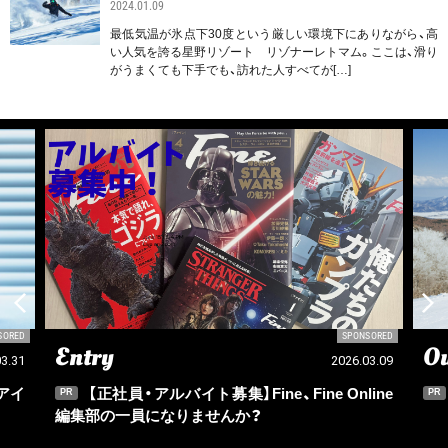
2024.01.09
最低気温が氷点下30度という厳しい環境下にありながら、高
い人気を誇る星野リゾート リゾナーレトマム。ここは、滑り
がうまくても下手でも、訪れた人すべてが[…]
SORED
SPONSORED
Entry
Ou
03.31
2026.03.09
アイ
【正社員・アルバイト募集】Fine、Fine Online
PR
PR
編集部の一員になりませんか？