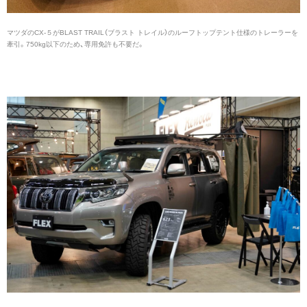
マツダのCX-５がBLAST TRAIL（ブラスト トレイル）のルーフトップテント仕様のトレーラーを
牽引。750kg以下のため、専用免許も不要だ。