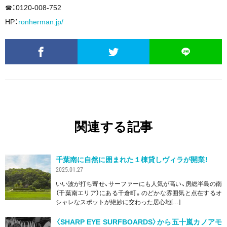
☎︎：0120-008-752
HP：
ronherman.jp/
関連する記事
千葉南に自然に囲まれた１棟貸しヴィラが開業！
2025.01.27
いい波が打ち寄せ、サーファーにも人気が高い、房総半島の南
（千葉南エリア）にある千倉町。のどかな雰囲気と点在するオ
シャレなスポットが絶妙に交わった居心地[…]
〈SHARP EYE SURFBOARDS〉から五十嵐カノアモ