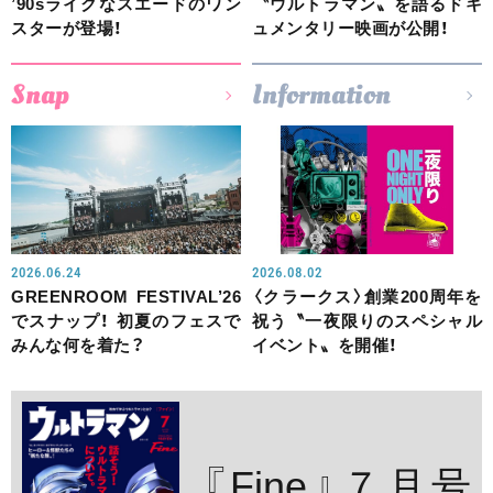
’90sライクなスエードのワン
〝ウルトラマン〟を語るドキ
スターが登場！
ュメンタリー映画が公開！
Snap
Information
2026.06.24
2026.08.02
GREENROOM FESTIVAL’26
〈クラークス〉創業200周年を
でスナップ！ 初夏のフェスで
祝う〝一夜限りのスペシャル
みんな何を着た？
イベント〟を開催！
『Fine』７月号