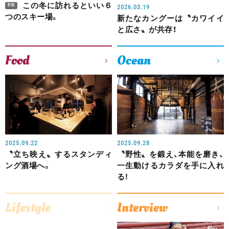
この冬に訪れるといい６
PR
2026.03.19
つのスキー場。
新たなカングーは〝カワイイ
と広さ〟が共存！
Food
Ocean
2025.09.22
2025.09.28
〝立ち映え〟するスタンディ
〝野性〟を鍛え、本能を磨き、
ング酒場へ。
一生動けるカラダを手に入れ
る!
Lifestyle
Interview