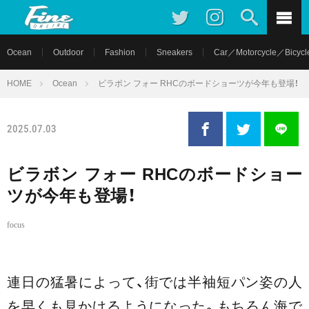
Ocean
Outdoor
Fashion
Sneakers
Car／Motorcycle／Bicycl
HOME
Ocean
ビラボン フォー RHCのボードショーツが今年も登場！
2025.07.03
ビラボン フォー RHCのボードショー
ツが今年も登場！
focus
連日の猛暑によって、街では半袖短パン姿の人
を早くも見かけるようになった。もちろん海で