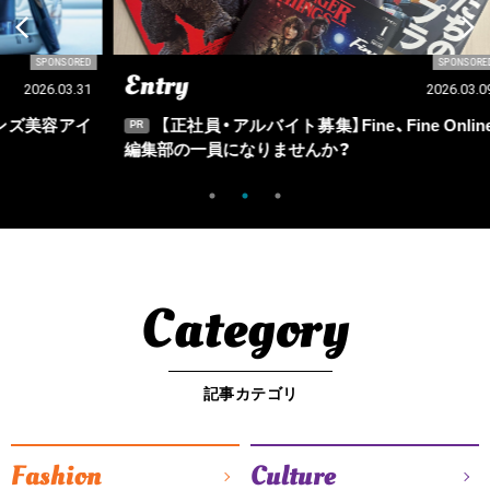
SORED
SPONSORED
Entry
Ou
03.31
2026.03.09
アイ
【正社員・アルバイト募集】Fine、Fine Online
PR
PR
編集部の一員になりませんか？
Category
記事カテゴリ
Fashion
Culture