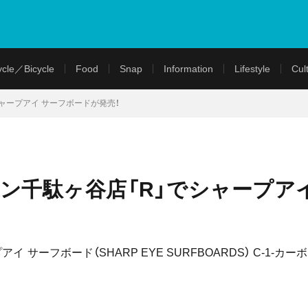
cle／Bicycle
Food
Snap
Information
Lifestyle
Cul
シャープアイ サーフボードが発売！
マン千駄ヶ谷店「R」でシャープア
 サーフボード（SHARP EYE SURFBOARDS） C-1-カーボ