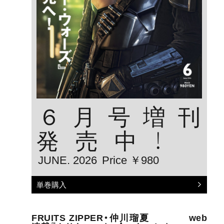
６月号増刊
発売中！
JUNE. 2026
Price ￥980
単巻購入
FRUITS ZIPPER・仲川瑠夏 web