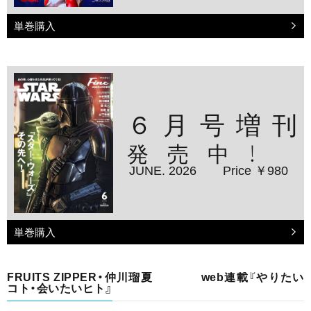
単巻購入
６月号増刊
発売中！
JUNE. 2026
Price ￥980
単巻購入
FRUITS ZIPPER・仲川瑠夏 web連載『やりたい
コト・会いたいヒト』