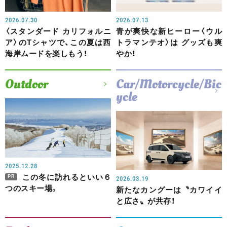
2026.07.30
2026.07.13
〈スタンダード カリフォルニ
青が爽快な新ヒーロー〈ウル
ア〉のTシャツで、この夏は西
トラマンテオ〉は グッズも爽
海岸ムードを楽しもう！
やか！
Outdoor
Car/Motorcycle/Bic
ycle
2025.12.28
この冬に訪れるといい６
PR
2026.03.19
つのスキー場。
新たなカングーは〝カワイイ
と広さ〟が共存！