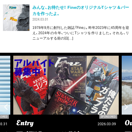
みんな、お待たせ！ FineのオリジナルTシャツ＆パー
カを作ったよ。
2024.03.01
1978年9月に創刊した雑誌『Fine』。昨年2023年に45周年を迎
え、2024年の今年、ついにTシャツを作りました。それも、リ
ニューアルする前の旧[…]
SORED
SPONSORED
Entry
Ou
03.31
2026.03.09