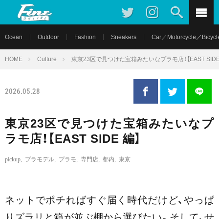
Ocean
Outdoor
Fashion
Sneakers
Car／Motorcycle／Bicycl
HOME
Culture
東京23区で見つけた宝箱みたいなプラモ店！【EAST SIDE
2026.05.28
東京23区で見つけた宝箱みたいなプ
ラモ店！【EAST SIDE 編】
pickup
,
プラモデル
,
プラモ
,
専門店
,
都内
,
東京
ネットでポチればすぐ届く時代だけど、やっぱ
りズラリと箱が並ぶ棚から選びたい。そして、せ