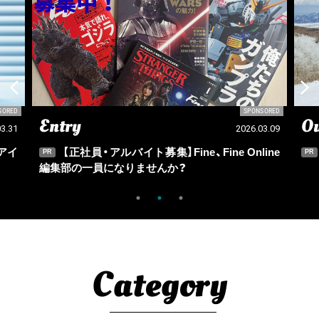
SORED
SPONSORED
Entry
Ou
03.31
2026.03.09
アイ
【正社員・アルバイト募集】Fine、Fine Online
PR
PR
編集部の一員になりませんか？
Category