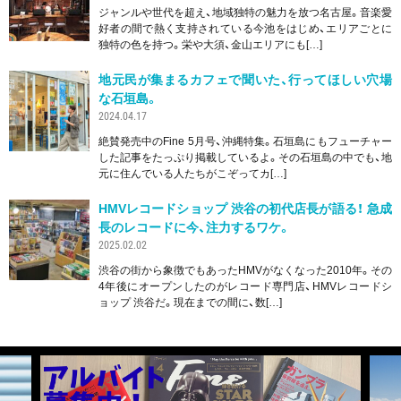
ジャンルや世代を超え、地域独特の魅力を放つ名古屋。音楽愛
好者の間で熱く支持されている今池をはじめ、エリアごとに
独特の色を持つ。栄や大須、金山エリアにも[…]
地元民が集まるカフェで聞いた、行ってほしい穴場
な石垣島。
2024.04.17
絶賛発売中のFine 5月号、沖縄特集。石垣島にもフューチャー
した記事をたっぷり掲載しているよ。その石垣島の中でも、地
元に住んでいる人たちがこぞってカ[…]
HMVレコードショップ 渋谷の初代店長が語る！ 急成
長のレコードに今、注力するワケ。
2025.02.02
渋谷の街から象徴でもあったHMVがなくなった2010年。その
4年後にオープンしたのがレコード専門店、HMVレコードシ
ョップ 渋谷だ。現在までの間に、数[…]