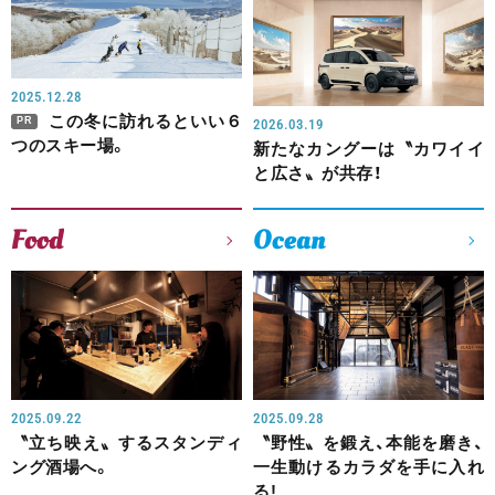
2025.12.28
この冬に訪れるといい６
PR
2026.03.19
つのスキー場。
新たなカングーは〝カワイイ
と広さ〟が共存！
Food
Ocean
2025.09.22
2025.09.28
〝立ち映え〟するスタンディ
〝野性〟を鍛え、本能を磨き、
ング酒場へ。
一生動けるカラダを手に入れ
る!