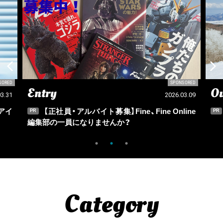
SPONSORED
SPO
Outdoor
2026.03.09
2025
Fine Online
この冬に訪れるといい６つのスキー場。
PR
Category