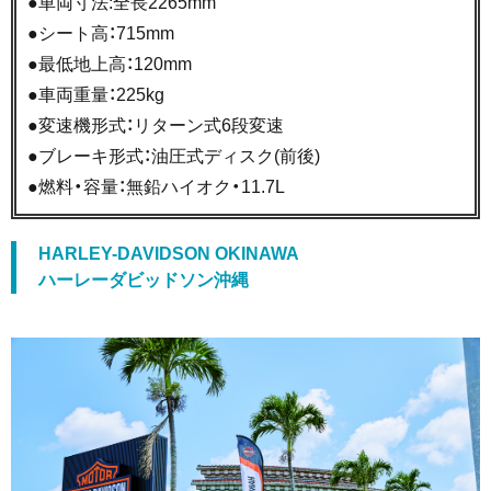
●車両寸法:全長2265mm
●シート高：715mm
●最低地上高：120mm
●車両重量：225kg
●変速機形式：リターン式6段変速
●ブレーキ形式：油圧式ディスク(前後)
●燃料・容量：無鉛ハイオク・11.7L
HARLEY-DAVIDSON OKINAWA
ハーレーダビッドソン沖縄