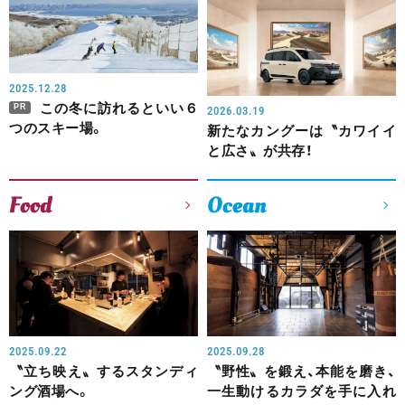
2025.12.28
この冬に訪れるといい６
PR
2026.03.19
つのスキー場。
新たなカングーは〝カワイイ
と広さ〟が共存！
Food
Ocean
2025.09.22
2025.09.28
〝立ち映え〟するスタンディ
〝野性〟を鍛え、本能を磨き、
ング酒場へ。
一生動けるカラダを手に入れ