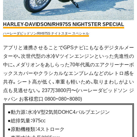
HARLEY-DAVIDSON/RH975S NIGHTSTER SPECIAL
ハーレーダビッドソン/RH975S ナイトスター スペシャル
アプリと連携させることでGPSナビにもなるデジタルメー
ターや、次世代型の水冷Vツインエンジンといった先進性の
中に、メダリオンをあしらった70年代風のエアクリーナーボ
ックスカバーやクラシカルなエンブレムなどのレトロ感を
共存。シート高が低く、車重も軽いため、取りまわしがよい
点も見逃せない。237万3800円〜(ハーレーダビッドソン ジ
ャパン お客様窓口 0800・080・8080)
●動力源：水冷V型2気筒DOHC4バルブエンジン
●総排気量：975cc
●原動機種類：4ストローク