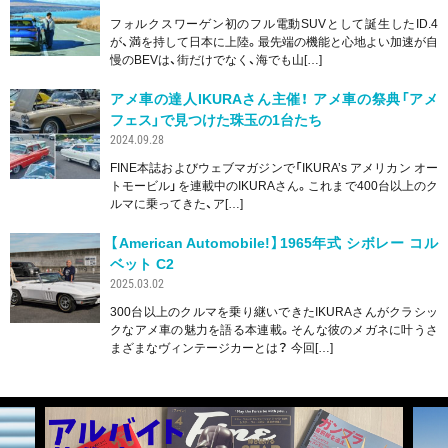
フォルクスワーゲン初のフル電動SUVとして誕生したID.4
が、満を持して日本に上陸。最先端の機能と心地よい加速が自
慢のBEVは、街だけでなく、海でも山[…]
アメ車の達人IKURAさん主催！ アメ車の祭典「アメ
フェス」で見つけた珠玉の1台たち
2024.09.28
FINE本誌およびウェブマガジンで「IKURA’s アメリカン オー
トモービル」を連載中のIKURAさん。これまで400台以上のク
ルマに乗ってきた、ア[…]
【American Automobile!】1965年式 シボレー コル
ベット C2
2025.03.02
300台以上のクルマを乗り継いできたIKURAさんがクラシッ
クなアメ車の魅力を語る本連載。そんな彼のメガネに叶うさ
まざまなヴィンテージカーとは？ 今回[…]