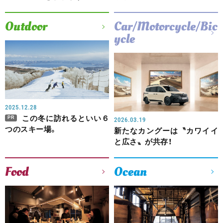
Outdoor
Car/Motorcycle/Bic
ycle
2025.12.28
この冬に訪れるといい６
PR
2026.03.19
つのスキー場。
新たなカングーは〝カワイイ
と広さ〟が共存！
Food
Ocean