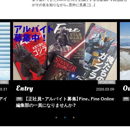
がその名を知りながら、意外に見過ご[…]
SORED
SPONSORED
Entry
Ou
03.31
2026.03.09
アイ
【正社員・アルバイト募集】Fine、Fine Online
PR
PR
編集部の一員になりませんか？