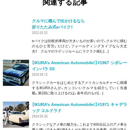
関連する記事
クルマに積んで出かけるなら
折りたたみ式eバイク！
2022.03.22
eバイクは比較的車両が大きいものが多いので、クルマに積む
折りたたみ式e
のもひと苦労。だけど、フォールディングタイプなら大丈
バイク！"
夫！ クルマのラゲッジルームにラクラク積む[…]
width="150"
height="150" >
【IKURA’s American Automobile!】#1967 シボレー
インパラ SS
2024.04.12
クラシックカーをはじめとするアメリカンカルチャーに精通
するIKURAさんが、カッコいいクルマを紹介していく当連
載。第2回に取り上げるのは、各年式のもの[…]
【IKURA’s American Automobile!】#1971 キャデラ
ック エルドラド
2024.05.30
クラシックなアメ車の魅力を、これまで400台以上のアメ車を
乗り継いできたIKURAさんがお届けする当連載。今回は誰も