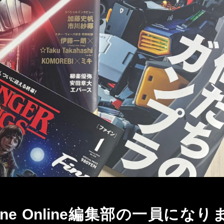
SPONSORED
Outdoor
2026.03.09
e編集部の一員になりません
こ
PR