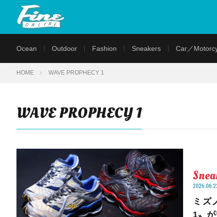
Ocean
Outdoor
Fashion
Sneakers
Car／Motorcy
HOME
WAVE PROPHECY 1
WAVE PROPHECY 1
Snea
2026.06.2
ミズ
1〟