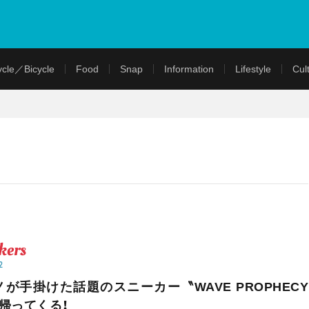
cle／Bicycle
Food
Snap
Information
Lifestyle
Cul
kers
2
ノが手掛けた話題のスニーカー〝WAVE PROPHECY
が帰ってくる！