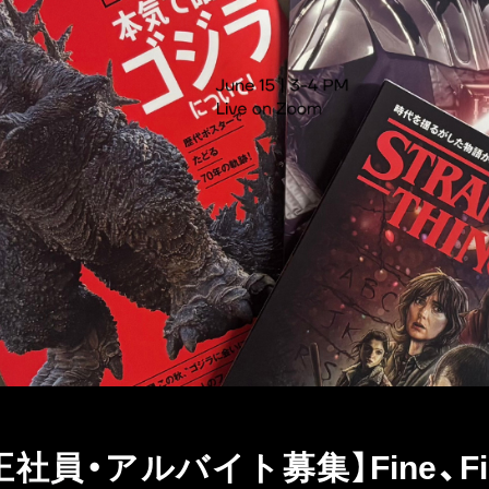
募集】Fine、Fine Onlin