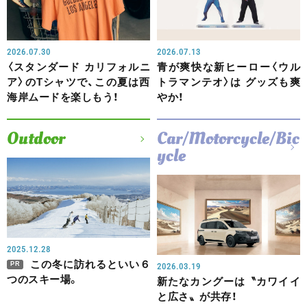
2026.07.30
2026.07.13
〈スタンダード カリフォルニ
青が爽快な新ヒーロー〈ウル
ア〉のTシャツで、この夏は西
トラマンテオ〉は グッズも爽
海岸ムードを楽しもう！
やか！
Outdoor
Car/Motorcycle/Bic
ycle
2025.12.28
この冬に訪れるといい６
PR
2026.03.19
つのスキー場。
新たなカングーは〝カワイイ
と広さ〟が共存！