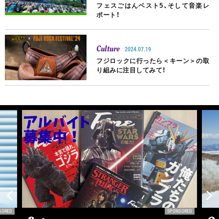
フェスごはんベスト5、そして音楽レ
ポート！
Culture
2024.07.19
フジロックに行ったら＜キーン＞の取
り組みに注目してみて！
SORED
SPONSORED