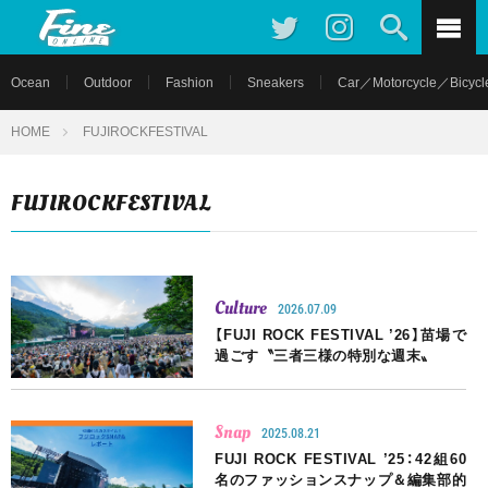
Ocean
Outdoor
Fashion
Sneakers
Car／Motorcycle／Bicycl
HOME
FUJIROCKFESTIVAL
FUJIROCKFESTIVAL
Culture
2026.07.09
【FUJI ROCK FESTIVAL ’26】苗場で
過ごす〝三者三様の特別な週末〟
Snap
2025.08.21
FUJI ROCK FESTIVAL ’25：42組60
名のファッションスナップ＆編集部的