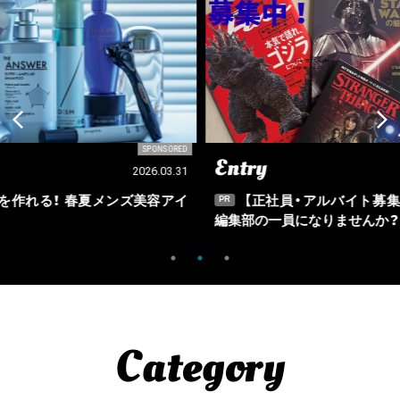
SORED
SPONSORED
Entry
Ou
03.31
2026.03.09
アイ
【正社員・アルバイト募集】Fine、Fine Online
PR
PR
編集部の一員になりませんか？
Category