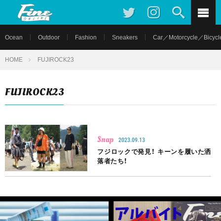
Ocean
Outdoor
Fashion
Sneakers
Car／Motorcycle／Bicycl
HOME
FUJIROCK23
FUJIROCK23
Snap
2023.09.13
フジロックで発見！ キーンを履いた洒
落者たち！