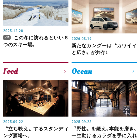
2025.12.28
この冬に訪れるといい６
PR
2026.03.19
つのスキー場。
新たなカングーは〝カワイイ
と広さ〟が共存！
Food
Ocean
2025.09.22
2025.09.28
〝立ち映え〟するスタンディ
〝野性〟を鍛え、本能を磨き、
ング酒場へ。
一生動けるカラダを手に入れ