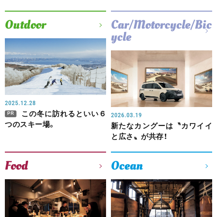
Outdoor
Car/Motorcycle/Bic
ycle
2025.12.28
この冬に訪れるといい６
PR
2026.03.19
つのスキー場。
新たなカングーは〝カワイイ
と広さ〟が共存！
Food
Ocean