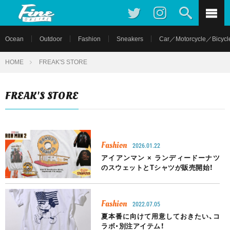
Ocean
Outdoor
Fashion
Sneakers
Car／Motorcycle／Bicycl
HOME
FREAK'S STORE
FREAK'S STORE
Fashion
2026.01.22
アイアンマン × ランディードーナツ
のスウェットとTシャツが販売開始！
Fashion
2022.07.05
夏本番に向けて用意しておきたい、コ
ラボ・別注アイテム！