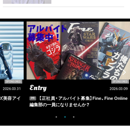
SORED
SPONSORED
Entry
Ou
03.31
2026.03.09
アイ
【正社員・アルバイト募集】Fine、Fine Online
PR
PR
編集部の一員になりませんか？