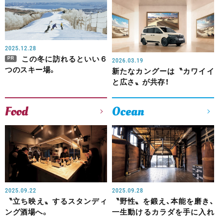
2025.12.28
この冬に訪れるといい６
PR
2026.03.19
つのスキー場。
新たなカングーは〝カワイイ
と広さ〟が共存！
Food
Ocean
2025.09.22
2025.09.28
〝立ち映え〟するスタンディ
〝野性〟を鍛え、本能を磨き、
ング酒場へ。
一生動けるカラダを手に入れ