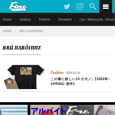
Ocean
Outdoor
Fashion
Sneakers
Car／Motorcycle／Bicycl
HOME
BRÚ NABÓINNE
BRÚ NABÓINNE
Fashion
2026.03.10
この春に欲しい10 のモノ。【2026年・
SPRING・前半】