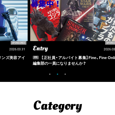
SORED
SPONSORED
Entry
Ou
03.31
2026.03.09
アイ
【正社員・アルバイト募集】Fine、Fine Online
PR
PR
編集部の一員になりませんか？
Category