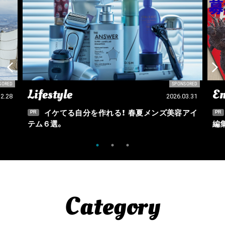
SORED
SPONSORED
Lifestyle
En
12.28
2026.03.31
イケてる自分を作れる！ 春夏メンズ美容アイ
PR
PR
テム６選。
編
Category