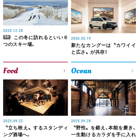
2025.12.28
この冬に訪れるといい６
PR
2026.03.19
つのスキー場。
新たなカングーは〝カワイイ
と広さ〟が共存！
Food
Ocean
2025.09.22
2025.09.28
〝立ち映え〟するスタンディ
〝野性〟を鍛え、本能を磨き、
ング酒場へ。
一生動けるカラダを手に入れ