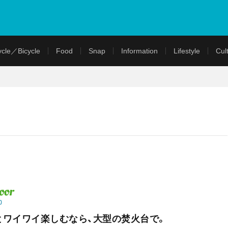
cle／Bicycle
Food
Snap
Information
Lifestyle
Cul
oor
0
とワイワイ楽しむなら、大型の焚火台で。