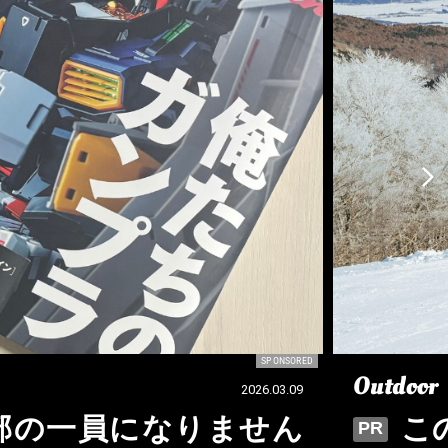
SPONSORED
Outdoor
2026.03.09
e編集部の一員になりません
こ
PR