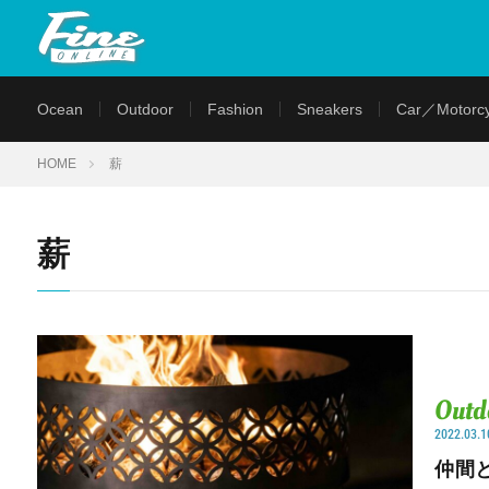
Ocean
Outdoor
Fashion
Sneakers
Car／Motorcy
HOME
薪
薪
Outd
2022.03.1
仲間