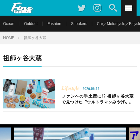
Ocean
Outdoor
Fashion
Sneakers
Car／Motorcycle／Bicycl
HOME
祖師ヶ谷大蔵
祖師ヶ谷大蔵
Lifestyle
2026.06.14
ファンへの手土産に!? 祖師ヶ谷大蔵
で見つけた〝ウルトラマンみやげ〟。