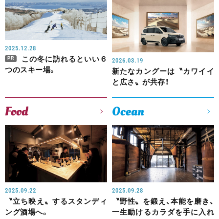
2025.12.28
この冬に訪れるといい６
PR
2026.03.19
つのスキー場。
新たなカングーは〝カワイイ
と広さ〟が共存！
Food
Ocean
2025.09.22
2025.09.28
〝立ち映え〟するスタンディ
〝野性〟を鍛え、本能を磨き、
ング酒場へ。
一生動けるカラダを手に入れ