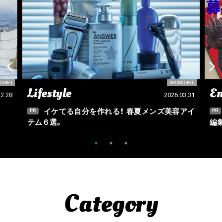
SORED
SPONSORED
Lifestyle
En
12.28
2026.03.31
イケてる自分を作れる！ 春夏メンズ美容アイ
PR
PR
テム６選。
編
Category