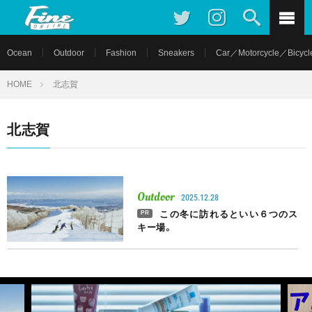
Ocean
Outdoor
Fashion
Sneakers
Car／Motorcycle／Bicycl
HOME
北志賀
北志賀
Outdoor
2025.12.28
この冬に訪れるといい６つのス
PR
キー場。