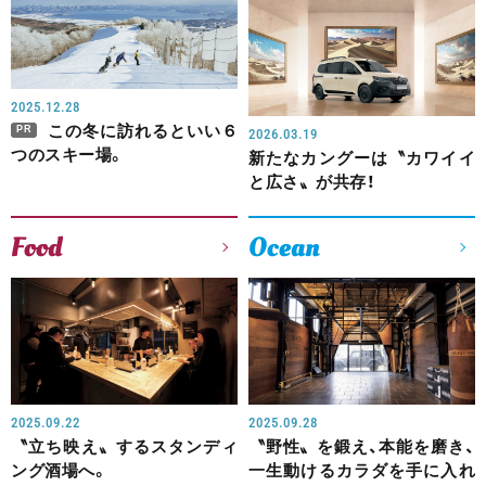
2025.12.28
この冬に訪れるといい６
PR
2026.03.19
つのスキー場。
新たなカングーは〝カワイイ
と広さ〟が共存！
Food
Ocean
2025.09.22
2025.09.28
〝立ち映え〟するスタンディ
〝野性〟を鍛え、本能を磨き、
ング酒場へ。
一生動けるカラダを手に入れ