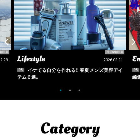
SORED
SPONSORED
Lifestyle
En
12.28
2026.03.31
イケてる自分を作れる！ 春夏メンズ美容アイ
PR
PR
テム６選。
編
Category