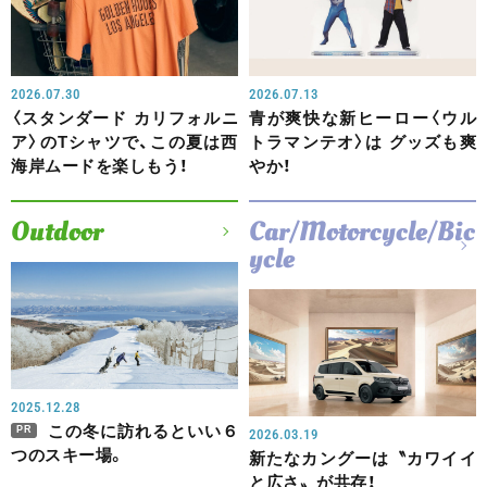
2026.07.30
2026.07.13
〈スタンダード カリフォルニ
青が爽快な新ヒーロー〈ウル
ア〉のTシャツで、この夏は西
トラマンテオ〉は グッズも爽
海岸ムードを楽しもう！
やか！
Outdoor
Car/Motorcycle/Bic
ycle
2025.12.28
この冬に訪れるといい６
PR
2026.03.19
つのスキー場。
新たなカングーは〝カワイイ
と広さ〟が共存！