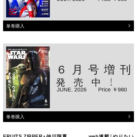
単巻購入
６月号増刊
発売中！
JUNE. 2026
Price ￥980
単巻購入
FRUITS ZIPPER・仲川瑠夏 web連載『やりたい