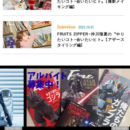
たいコト・会いたいヒト〟【撮影メイ
キング編】
Interview
2025.10.01
FRUITS ZIPPER・仲川瑠夏の〝やり
たいコト・会いたいヒト〟【アザース
タイリング編】
SORED
SPONSORED