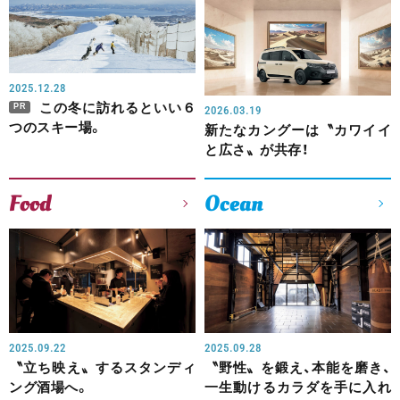
2025.12.28
この冬に訪れるといい６
PR
2026.03.19
つのスキー場。
新たなカングーは〝カワイイ
と広さ〟が共存！
Food
Ocean
2025.09.22
2025.09.28
〝立ち映え〟するスタンディ
〝野性〟を鍛え、本能を磨き、
ング酒場へ。
一生動けるカラダを手に入れ