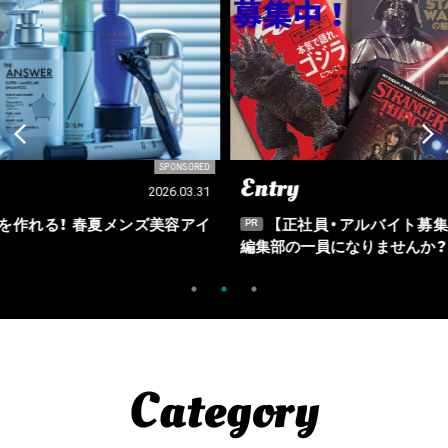
SORED
SPONSORED
Entry
Ou
03.31
2026.03.09
アイ
【正社員・アルバイト募集】Fine、Fine Online
PR
PR
編集部の一員になりませんか？
Category