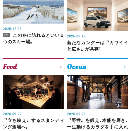
2025.12.28
この冬に訪れるといい６
PR
2026.03.19
つのスキー場。
新たなカングーは〝カワイイ
と広さ〟が共存！
Food
Ocean
2025.09.22
2025.09.28
〝立ち映え〟するスタンディ
〝野性〟を鍛え、本能を磨き、
ング酒場へ。
一生動けるカラダを手に入れ