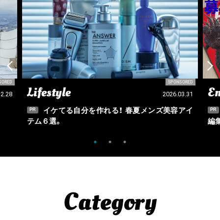
SORED
SPONSORED
Entry
Ou
03.31
2026.03.09
アイ
【正社員・アルバイト募集】Fine、Fine Online
PR
PR
編集部の一員になりませんか？
Category