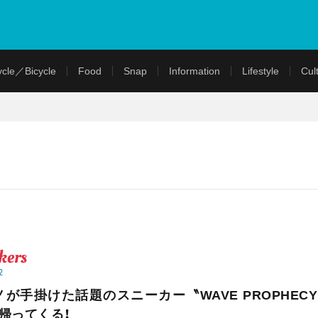
cle／Bicycle
Food
Snap
Information
Lifestyle
Cul
kers
2
ノが手掛けた話題のスニーカー〝WAVE PROPHECY
が帰ってくる！