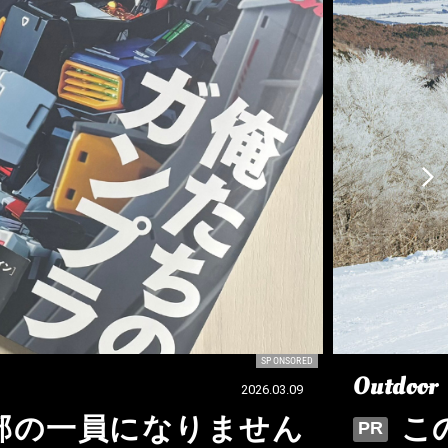
SPONSORED
Outdoor
2026.03.09
e編集部の一員になりません
こ
PR