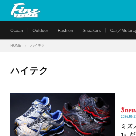
Ocean
Outdoor
Fashion
Sneakers
Car／Motorcy
HOME
ハイテク
ハイテク
Snea
2026.06.2
ミズ
1〟