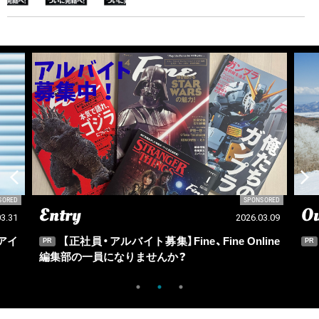
SORED
SPONSORED
Entry
Ou
03.31
2026.03.09
アイ
【正社員・アルバイト募集】Fine、Fine Online
PR
PR
編集部の一員になりませんか？