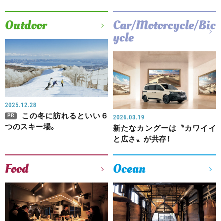
Outdoor
Car/Motorcycle/Bic
ycle
2025.12.28
この冬に訪れるといい６
PR
2026.03.19
つのスキー場。
新たなカングーは〝カワイイ
と広さ〟が共存！
Food
Ocean