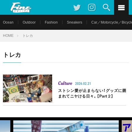
Ocean
Outdoor
Fashion
Sneakers
Car／Motorcycle／Bicycl
HOME
トレカ
トレカ
Culture
2026.02.21
ストシン愛が止まらない！グッズに囲
まれてニヤける日々。【Part２】