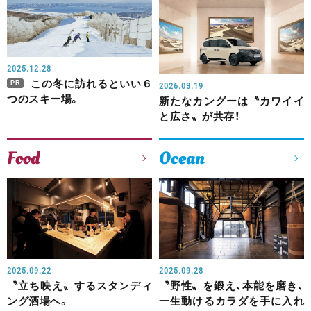
2025.12.28
この冬に訪れるといい６
PR
2026.03.19
つのスキー場。
新たなカングーは〝カワイイ
と広さ〟が共存！
Food
Ocean
2025.09.22
2025.09.28
〝立ち映え〟するスタンディ
〝野性〟を鍛え、本能を磨き、
ング酒場へ。
一生動けるカラダを手に入れ