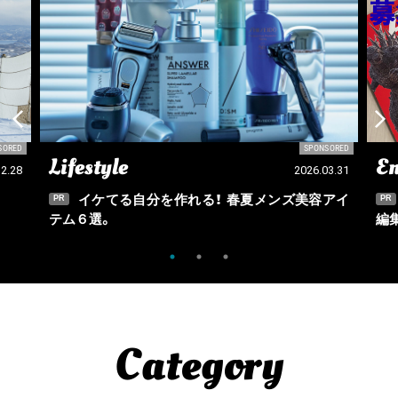
SORED
SPONSORED
Lifestyle
En
12.28
2026.03.31
イケてる自分を作れる！ 春夏メンズ美容アイ
PR
PR
テム６選。
編
Category