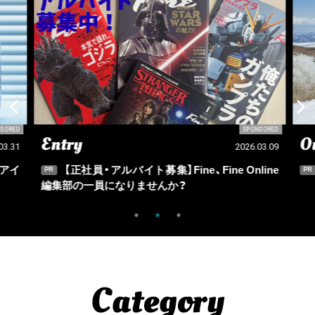
SORED
SPONSORED
Entry
Ou
03.31
2026.03.09
アイ
【正社員・アルバイト募集】Fine、Fine Online
PR
PR
編集部の一員になりませんか？
Category