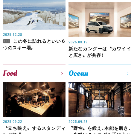
2025.12.28
この冬に訪れるといい６
PR
2026.03.19
つのスキー場。
新たなカングーは〝カワイイ
と広さ〟が共存！
Food
Ocean
2025.09.22
2025.09.28
〝立ち映え〟するスタンディ
〝野性〟を鍛え、本能を磨き、