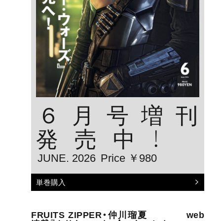
６月号増刊
発売中！
JUNE. 2026
Price ￥980
単巻購入
FRUITS ZIPPER・仲川瑠夏 web