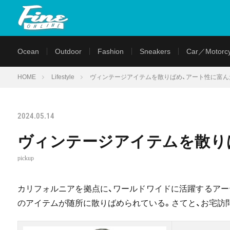
Ocean
Outdoor
Fashion
Sneakers
Car／Motorcy
HOME
Lifestyle
ヴィンテージアイテムを散りばめ、アート性に富んだ
2024.05.14
ヴィンテージアイテムを散りば
pickup
カリフォルニアを拠点に、ワールドワイドに活躍するアー
のアイテムが随所に散りばめられている。さてと、お宅訪