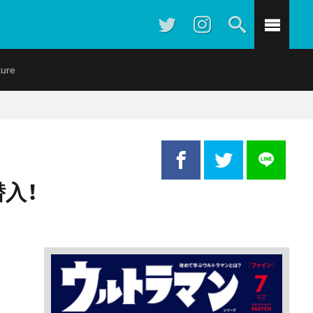
ture
入！