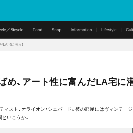
cle／Bicycle
Food
Snap
Information
Lifestyle
Cul
LA宅に潜入！
め、アート性に富んだLA宅に潜
ティスト、オライオン・シェパード。彼の部屋にはヴィンテージ
問といこうか。