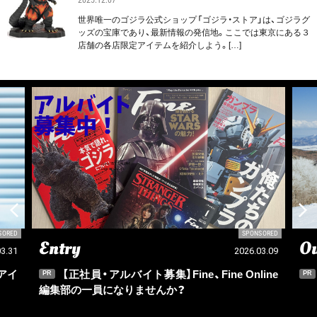
世界唯一のゴジラ公式ショップ「ゴジラ・ストア」は、ゴジラグ
ッズの宝庫であり、最新情報の発信地。ここでは東京にある３
店舗の各店限定アイテムを紹介しよう。[…]
SORED
SPONSORED
Entry
Ou
03.31
2026.03.09
アイ
【正社員・アルバイト募集】Fine、Fine Online
PR
PR
編集部の一員になりませんか？