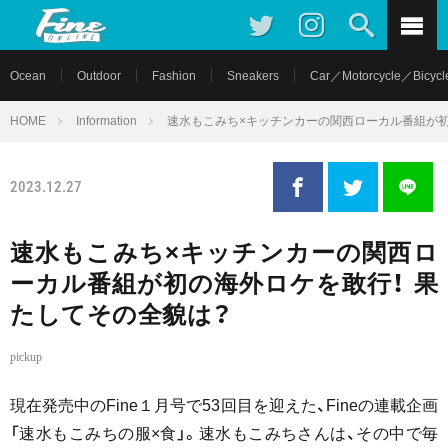
Ocean
Outdoor
Fashion
Sneakers
Car／Motorcycle／Bicycl
HOME
Information
速水もこみち×キッチンカーの関西ローカル番組が初
2023.12.27
速水もこみち×キッチンカーの関西ロ
ーカル番組が初の海外ロケを敢行！ 果
たしてその全貌は？
pickup
現在発売中のFine１月号で53回目を迎えた、Fineの連載企画
「速水もこみちの服×食」。速水もこみちさんは、その中で毎