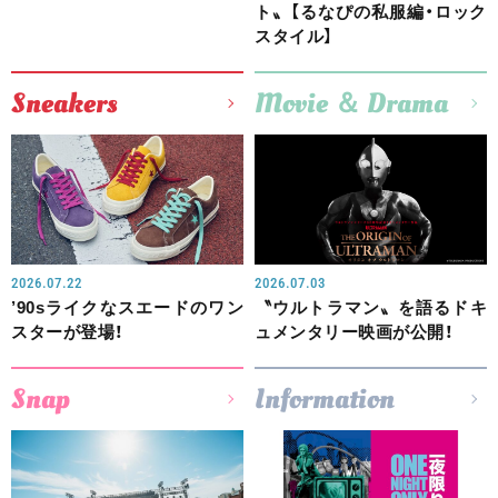
ト〟【るなぴの私服編・ロック
スタイル】
Sneakers
Movie ＆ Drama
2026.07.22
2026.07.03
’90sライクなスエードのワン
〝ウルトラマン〟を語るドキ
スターが登場！
ュメンタリー映画が公開！
Snap
Information