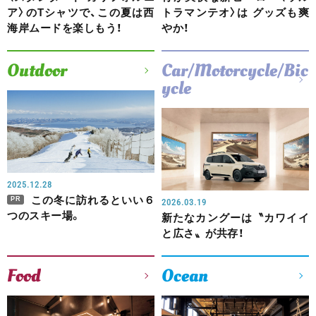
ア〉のTシャツで、この夏は西
トラマンテオ〉は グッズも爽
海岸ムードを楽しもう！
やか！
Outdoor
Car/Motorcycle/Bic
ycle
2025.12.28
この冬に訪れるといい６
PR
2026.03.19
つのスキー場。
新たなカングーは〝カワイイ
と広さ〟が共存！
Food
Ocean