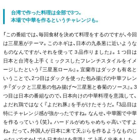
台湾で作った料理は全部で3つ。
本場で中華を作るというチャレンジも。
「この番組では、毎回食材を決めて料理をするのですが、今回
は三星葱がテーマ。このネギは、日本の九条葱に近いような
ものなんですが、それを使って３品作りました」。１つ目は
日本と台湾を上手くミックスしたフレンチスタイルをイメ
ージしたという『三星葱ロール』。宜蘭市はダックも有名と
いうことで、2つ目はダックを使った包み揚げの中華フレン
チ『ダックと三星葱の包み揚げ〜三星葱と春菊のソース』。3
つ目は日本の番組なので、日本向けの中華料理を意識して、
よだれ鶏ではなく『よだれ豚』を手がけたそうだ。「3品目は
特にチャレンジ感が強かったですね。なんせ、中華圏で中華
を作るっていう（笑）。ハードルがめちゃめちゃ高いですよ
ね。だって、外国人が日本に来て天ぷらを作るようなものじ
ゃないですか！ でも日本向けを意識して上手く出来ました。