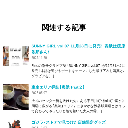
関連する記事
SUNNY GIRL vol.07 11月28日に発売！ 表紙は榎原
依那さん！
2024.11.20
Fineの別冊グラビア誌「SUNNY GIRL vol.07」が11/28（木）に
発売！ 本誌は遊びやデートをテーマにした撮り下ろし写真と、
グラビアを[…]
東京エリア探訪【奥渋 Part２】
2025.05.07
渋谷のセンター街を抜けた先にある宇田川町・神山町・富ヶ谷
周辺に広がる「奥渋」エリア。にぎやかな渋谷駅周辺とはうっ
て変わってゆったりと落ち着いた大人の雰[…]
ゴジラ・ストアで見つけた店舗限定グッズ。
2025.12.07