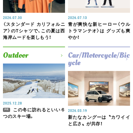
2026.07.30
2026.07.13
〈スタンダード カリフォルニ
青が爽快な新ヒーロー〈ウル
ア〉のTシャツで、この夏は西
トラマンテオ〉は グッズも爽
海岸ムードを楽しもう！
やか！
Outdoor
Car/Motorcycle/Bic
ycle
2025.12.28
この冬に訪れるといい６
PR
2026.03.19
つのスキー場。
新たなカングーは〝カワイイ
と広さ〟が共存！