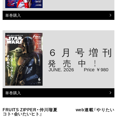
単巻購入
６月号増刊
発売中！
JUNE. 2026
Price ￥980
単巻購入
FRUITS ZIPPER・仲川瑠夏 web連載『やりたい
コト・会いたいヒト』