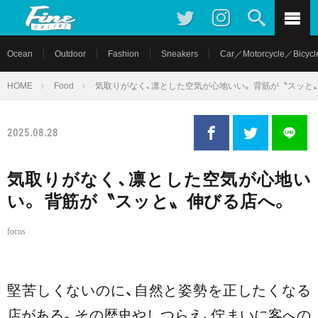
Ocean
Outdoor
Fashion
Sneakers
Car／Motorcycle／Bicycl
HOME
Food
気取りがなく、凛とした空気が心地いい。 背筋が〝スッと
2025.08.28
気取りがなく、凛とした空気が心地い
い。 背筋が〝スッと〟伸びる店へ。
focus
堅苦しくないのに、自然と姿勢を正したくなる
店がある。その歴史やしつらえ、佇まいに客への