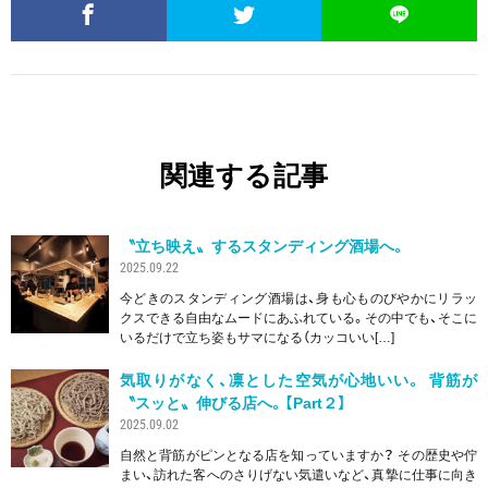
関連する記事
〝立ち映え〟するスタンディング酒場へ。
2025.09.22
今どきのスタンディング酒場は、身も心ものびやかにリラッ
クスできる自由なムードにあふれている。その中でも、そこに
いるだけで立ち姿もサマになる（カッコいい[…]
気取りがなく、凛とした空気が心地いい。 背筋が
〝スッと〟伸びる店へ。【Part２】
2025.09.02
自然と背筋がピンとなる店を知っていますか？ その歴史や佇
まい、訪れた客へのさりげない気遣いなど、真摯に仕事に向き