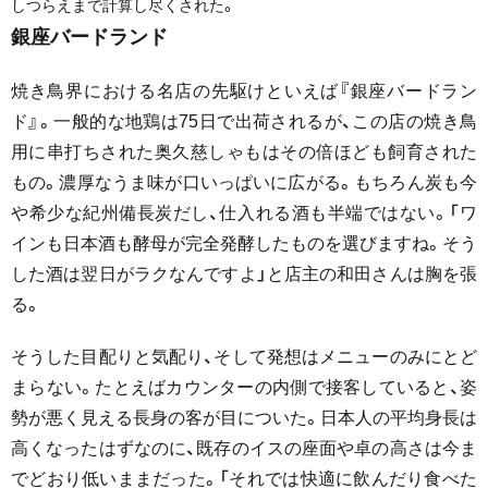
しつらえまで計算し尽くされた。
銀座バードランド
焼き鳥界における名店の先駆けといえば『銀座バードラン
ド』。一般的な地鶏は75日で出荷されるが、この店の焼き鳥
用に串打ちされた奥久慈しゃもはその倍ほども飼育された
もの。濃厚なうま味が口いっぱいに広がる。もちろん炭も今
や希少な紀州備長炭だし、仕入れる酒も半端ではない。「ワ
インも日本酒も酵母が完全発酵したものを選びますね。そう
した酒は翌日がラクなんですよ」と店主の和田さんは胸を張
る。
そうした目配りと気配り、そして発想はメニューのみにとど
まらない。たとえばカウンターの内側で接客していると、姿
勢が悪く見える長身の客が目についた。日本人の平均身長は
高くなったはずなのに、既存のイスの座面や卓の高さは今ま
でどおり低いままだった。「それでは快適に飲んだり食べた