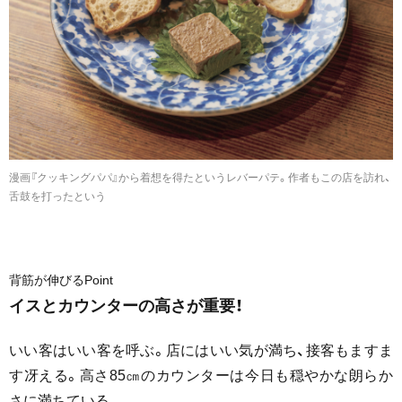
漫画『クッキングパパ』から着想を得たというレバーパテ。作者もこの店を訪れ、
舌鼓を打ったという
背筋が伸びるPoint
イスとカウンターの高さが重要！
いい客はいい客を呼ぶ。店にはいい気が満ち、接客もますま
す冴える。高さ85㎝のカウンターは今日も穏やかな朗らか
さに満ちている。