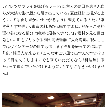
カツレツやフライを揚げるラードは、主人の島田良彦さん自
らが大鍋で生の脂から引き出している。夏は軽快に揚がるよ
うに、冬は香り豊かに仕上がるように調えているのだ。「削
ぎ落とす料理が、東京の料理の伝統ですよね。だからこそ料
理の芯になる部分は絶対に妥協できない」。素材を見る目は
厳しい。皿もノリタケ系列の高級磁器〝大倉陶園〟製。ここ
ではヴィンテージの皿でも惜しまず洋食を盛って客に出す。
「若い料理人が来ると『こんなすごい皿で出すんですか？ 』
って目を丸くします。でも来ていただくなら『料理屋に来
た』って喜んでいただけるように、もてなさなきゃいけませ
ん」