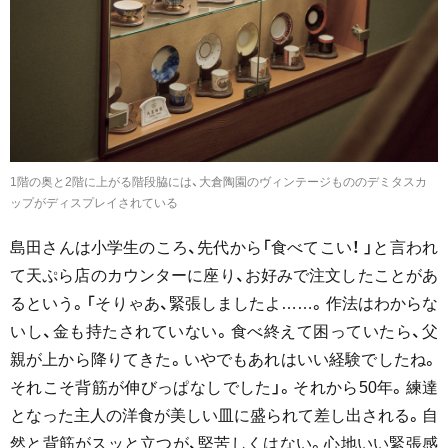
1階の奥と2階に上がる階段脇には、大倉陶園のヴィンテージもののデミタスカ
ップがディスプレイされている
島田さんは小学生のころ、先代から「食べてこい！ 」と言われ
て天ぷら店のカウンターに座り、お好みで注文したことがあ
るという。「そりゃあ、緊張しましたよ……。作法はわからな
いし、金も持たされていない。食べ終えて困っていたら、父
親が上から降りてきた。いやでもあれはいい経験でしたね。
それこそ背筋が伸びっぱなしでした」。それから50年。練達
となった主人の洋食が美しい皿に盛られて差し出される。自
然と背筋がスッと立つが、堅苦しくはない。心地いい緊張感