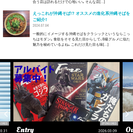
合う店は訪れるだけで心地いい。そんな店[…]
えっこれが沖縄そば!? オススメの進化系沖縄そばを
ご紹介！
2024.07.04
一般的にイメージする沖縄そばをクラシックというならこっ
ちはモダン。食欲をそそる見た目からして、B級グルメに似た
魅力を秘めているよね。これだけ見た目も味[…]
SORED
SPONSORED
Entry
Ou
03.31
2026.03.09