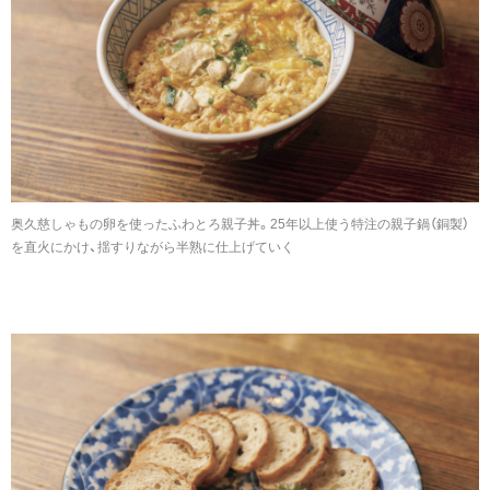
奥久慈しゃもの卵を使ったふわとろ親子丼。25年以上使う特注の親子鍋（銅製）
を直火にかけ、揺すりながら半熟に仕上げていく