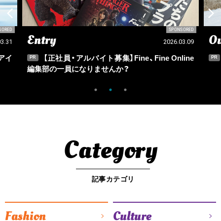
SORED
SPONSORED
Entry
Ou
03.31
2026.03.09
アイ
【正社員・アルバイト募集】Fine、Fine Online
PR
PR
編集部の一員になりませんか？
Category
記事カテゴリ
Fashion
Culture