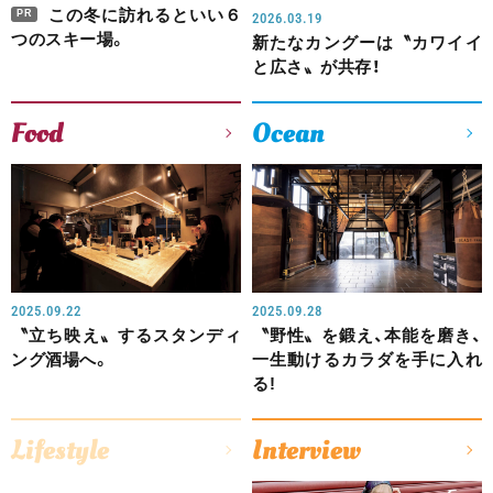
この冬に訪れるといい６
PR
2026.03.19
つのスキー場。
新たなカングーは〝カワイイ
と広さ〟が共存！
Food
Ocean
2025.09.22
2025.09.28
〝立ち映え〟するスタンディ
〝野性〟を鍛え、本能を磨き、
ング酒場へ。
一生動けるカラダを手に入れ
る!
Lifestyle
Interview