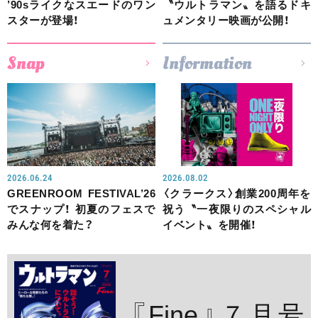
’90sライクなスエードのワン
〝ウルトラマン〟を語るドキ
スターが登場！
ュメンタリー映画が公開！
Snap
Information
2026.06.24
2026.08.02
GREENROOM FESTIVAL’26
〈クラークス〉創業200周年を
でスナップ！ 初夏のフェスで
祝う〝一夜限りのスペシャル
みんな何を着た？
イベント〟を開催！
『Fine』７月号