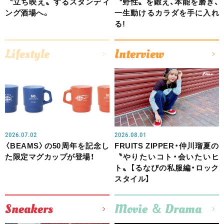
〝立ち映え〟するスタンディ
〝野性〟を鍛え、本能を磨き、
ング酒場へ。
一生動けるカラダを手に入れ
る!
Lifestyle
Interview
2026.07.02
2026.08.01
〈BEAMS〉の50周年を記念し
FRUITS ZIPPER・仲川瑠夏の
た限定マグカップが登場！
〝やりたいコト・会いたいヒ
ト〟【るなぴの私服編・ロック
スタイル】
Sneakers
Movie ＆ Drama