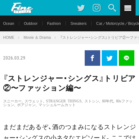
Ocean
Outdoor
Fashion
Sneakers
Car／Motorcycle／Bicycl
HOME
Movie ＆ Drama
『ストレンジャー・シングス』トリビア②〜ファ
2026.03.29
『ストレンジャー・シングス』トリビア
②〜ファッション編〜
スニーカー
,
スウェット
,
STRANGER THINGS
,
ストシン
,
80年代
,
80sファッ
ション
,
ボアジャン
,
マッシュルームカット
まだまだあるぞ、酒のつまみになるストレンジ
ャー・シングスの
小ネタなエピソード。ここでは