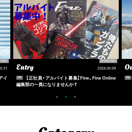
SORED
SPONSORED
Entry
Ou
03.31
2026.03.09
アイ
【正社員・アルバイト募集】Fine、Fine Online
PR
PR
編集部の一員になりませんか？