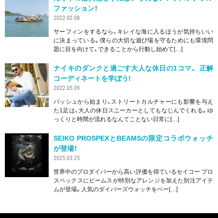
ファッション！
2022.02.08
サーフィンをするなら、キレイな海に入るほうが気持ちいい
に決まっている。僕らの大切な遊び場を守るためにも環境問
題に目を向けて、できることから行動し始めて[…]
ナイキのダンクと過ごす大人な休日の1コマ。 正解
コーディネートを学ぼう!
2022.05.09
バッシュから始まり、ストリートカルチャーにも影響を与え
た1足は、大人の休日スニーカーとしてもなじんでくれる。ゆ
っくりと時間が流れるなんてことない日常に[…]
SEIKO PROSPEXとBEAMSの限定コラボウォッチ
が登場！
2025.03.25
世界中のプロダイバーから高い評価を得ているセイコー プロ
スペックスにビームスが特別なアレンジを加えた別注アイテ
ムが登場。人気のダイバーズウォッチをベー[…]