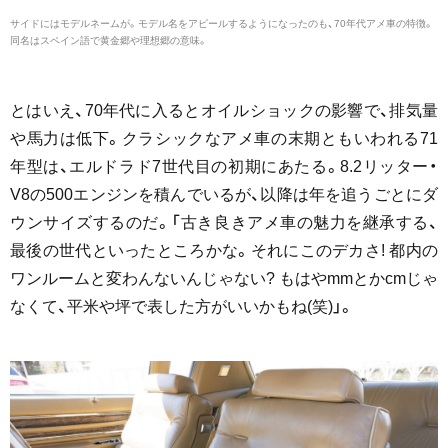
サイドにはモデルネームが。モデル名をアピールするようになったのも、70年代アメ車の特徴。
同名はスペイン語で黄金郷や理想郷の意味。
とはいえ、70年代に入るとオイルショックの影響で、排気量
や馬力は低下。クラシックなアメ車の末期ともいわれる71
年型は、エルドラド7世代目の初期にあたる。8.2リッター・
V8の500エンジンを積んでいるが、以降は年を追うごとにダ
ウンサイズするのだ。「古き良きアメ車の魅力を継承する、
最後の世代といったところかな。それにこのデカさ! 都内の
ワンルームと変わんないんじゃない? もはやmmとかcmじゃ
なくて、平米や坪で表した方がいいかもね(笑)」。