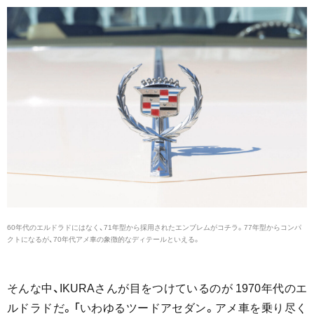
60年代のエルドラドにはなく、71年型から採用されたエンブレムがコチラ。77年型からコンパ
クトになるが、70年代アメ車の象徴的なディテールといえる。
そんな中、IKURAさんが目をつけているのが 1970年代のエ
ルドラドだ。「いわゆるツードアセダン。アメ車を乗り尽く