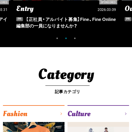
SORED
SPONSORED
Entry
Ou
03.31
2026.03.09
アイ
【正社員・アルバイト募集】Fine、Fine Online
PR
PR
編集部の一員になりませんか？
Category
記事カテゴリ
Fashion
Culture