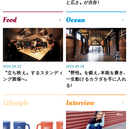
と広さ〟が共存！
Food
Ocean
2025.09.22
2025.09.28
〝立ち映え〟するスタンディ
〝野性〟を鍛え、本能を磨き、
ング酒場へ。
一生動けるカラダを手に入れ
る!
Lifestyle
Interview