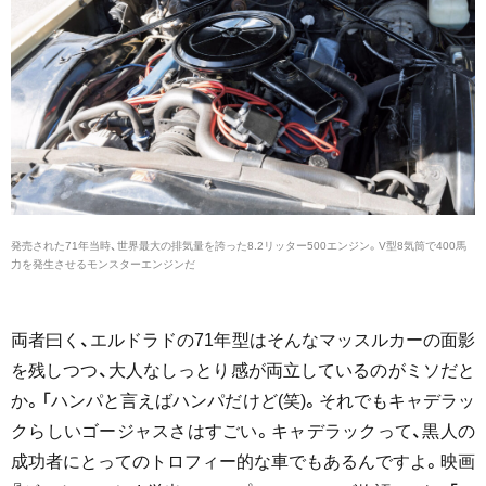
発売された71年当時、世界最大の排気量を誇った8.2リッター500エンジン。V型8気筒で400馬
力を発生させるモンスターエンジンだ
両者曰く、エルドラドの71年型はそんなマッスルカーの面影
を残しつつ、大人なしっとり感が両立しているのがミソだと
か。「ハンパと言えばハンパだけど(笑)。それでもキャデラッ
クらしいゴージャスさはすごい。キャデラックって、黒人の
成功者にとってのトロフィー的な車でもあるんですよ。映画