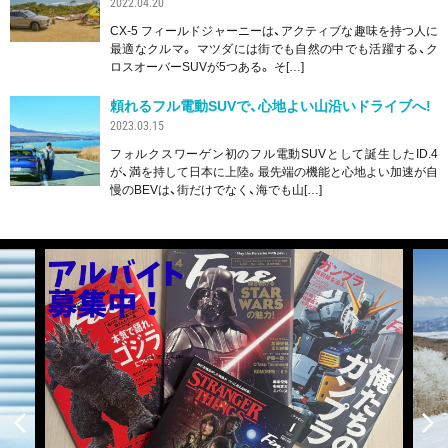
2022.04.20
CX-5 フィールドジャーニーは、アクティブな趣味を持つ人に
最適なクルマ。 マツダには街でも自然の中でも活躍する、ク
ロスオーバーSUVが5つある。 そ[…]
頼れるフル電動SUVで、心地よい山沿いドライブへ!
2023.03.15
フォルクスワーゲン初のフル電動SUVとして誕生したID.4
が、満を持して日本に上陸。最先端の機能と心地よい加速が自
慢のBEVは、街だけでなく、海でも山[…]