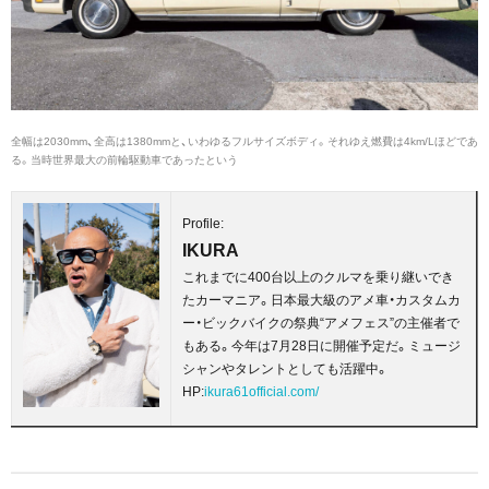
全幅は2030mm、全高は1380mmと、いわゆるフルサイズボディ。それゆえ燃費は4km/Lほどであ
る。当時世界最大の前輪駆動車であったという
Profile:
IKURA
これまでに400台以上のクルマを乗り継いでき
たカーマニア。日本最大級のアメ車・カスタムカ
ー・ビックバイクの祭典“アメフェス”の主催者で
もある。今年は7月28日に開催予定だ。ミュージ
シャンやタレントとしても活躍中。
HP:
ikura61official.com/