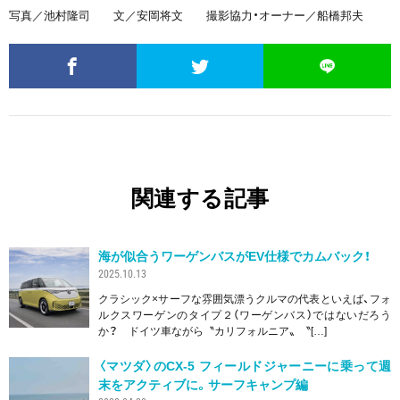
写真／池村隆司 文／安岡将文 撮影協力・オーナー／船橋邦夫
関連する記事
海が似合うワーゲンバスがEV仕様でカムバック！
2025.10.13
クラシック×サーフな雰囲気漂うクルマの代表といえば、フォ
ルクスワーゲンのタイプ２（ワーゲンバス）ではないだろう
か？ ドイツ車ながら〝カリフォルニア〟〝[…]
〈マツダ〉のCX-5 フィールドジャーニーに乗って週
末をアクティブに。サーフキャンプ編