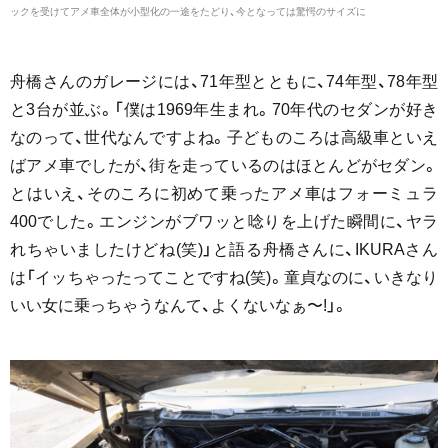
ックを受けてアメ車全体が小型化の一途をたどり、今となっては驚愕のサイズに
舟橋さんのガレージには、71年型とともに、74年型、78年型
と3台が並ぶ。「僕は1969年生まれ。70年代のセダンが好き
なのって、世代なんですよね。子どものころは高級車といえ
ばアメ車でしたが、街を走っているのはほとんどがセダン。
とはいえ、そのころに初めて乗ったアメ車はフォーミュラ
400でした。エンジンがブワッと唸りを上げた瞬間に、ヤラ
れちゃいましたけどね(笑)」と語る舟橋さんに、IKURAさん
は「イッちゃったってことですね(笑)。童貞なのに、いきなり
いい女に乗っちゃうなんて、よくないなぁ〜!」。