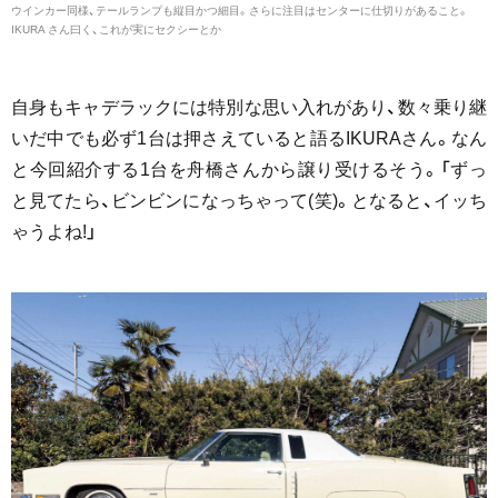
ウインカー同様、テールランプも縦目かつ細目。さらに注目はセンターに仕切りがあること。
IKURA さん曰く、これが実にセクシーとか
自身もキャデラックには特別な思い入れがあり、数々乗り継
いだ中でも必ず1台は押さえていると語るIKURAさん。なん
と今回紹介する1台を舟橋さんから譲り受けるそう。「ずっ
と見てたら、ビンビンになっちゃって(笑)。となると、イッち
ゃうよね!」