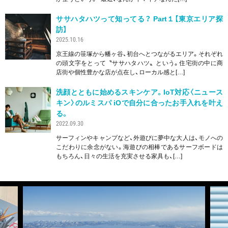
ササハタハツって知ってる？ Part１【東京エリア探
訪】
2025.10.16
京王線の笹塚から幡ヶ谷、初台へとつながるエリア。それぞれ
の頭文字をとって〝ササハタハツ〟という。住宅街の中に商
店街や個性豊かな店が点在し、ローカル感と[…]
洗顔とともに始めるスキンケア。IoT対応〈ニュース
キン〉のルミスパ iOで自分に合ったお手入れを叶え
る。
2022.09.30
サーフィンやキャンプなど、外遊びに夢中な大人は、モノへの
こだわりに余念がない。海遊びの相棒であるサーフボードは
もちろん、日々の生活を充実させる家具も、[…]