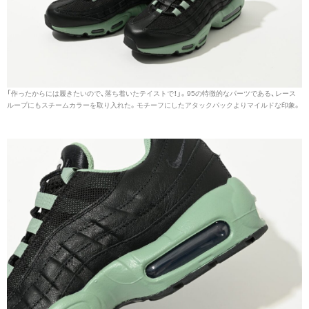
「作ったからには履きたいので、落ち着いたテイストで！」。95の特徴的なパーツである、レース
ループにもスチームカラーを取り入れた。モチーフにしたアタックパックよりマイルドな印象。