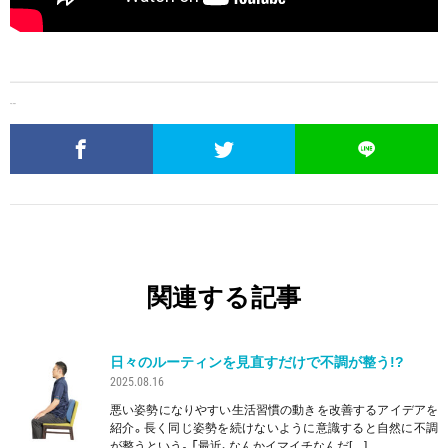
写真／秋葉 巧
関連する記事
日々のルーティンを見直すだけで不調が整う!?
2025.08.16
悪い姿勢になりやすい生活習慣の動きを改善するアイデアを
紹介。長く同じ姿勢を続けないように意識すると自然に不調
が整うという。「最近、なんかイマイチなんだ[…]