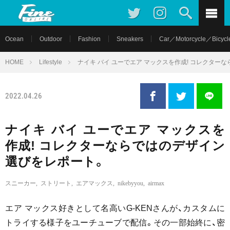
Ocean
Outdoor
Fashion
Sneakers
Car／Motorcycle／Bicycl
HOME
Lifestyle
ナイキ バイ ユーでエア マックスを作成! コレクター
2022.04.26
ナイキ バイ ユーでエア マックスを
作成! コレクターならではのデザイン
選びをレポート。
スニーカー
,
ストリート
,
エアマックス
,
nikebyyou
,
airmax
エア マックス好きとして名高いG-KENさんが、カスタムに
トライする様子をユーチューブで配信。その一部始終に、密