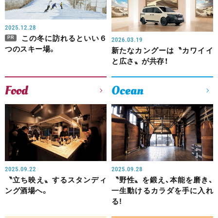
2025.12.28
この冬に訪れるといい６
PR
2026.03.19
つのスキー場。
新たなカングーは〝カワイイ
と広さ〟が共存！
Food
Ocean
2025.09.22
2025.09.28
〝立ち映え〟するスタンディ
〝野性〟を鍛え、本能を磨き、
ング酒場へ。
一生動けるカラダを手に入れ
る!