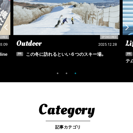
SORED
SPONSORED
Lifestyle
En
12.28
2026.03.31
イケてる自分を作れる！ 春夏メンズ美容アイ
PR
PR
テム６選。
編
Category
記事カテゴリ