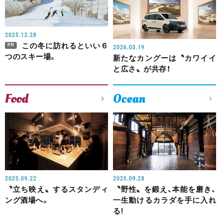
2025.12.28
この冬に訪れるといい６
PR
2026.03.19
つのスキー場。
新たなカングーは〝カワイイ
と広さ〟が共存！
Food
Ocean
2025.09.22
2025.09.28
〝立ち映え〟するスタンディ
〝野性〟を鍛え、本能を磨き、
ング酒場へ。
一生動けるカラダを手に入れ
る!