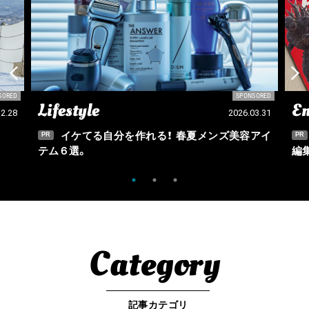
SORED
SPONSORED
Lifestyle
En
12.28
2026.03.31
イケてる自分を作れる！ 春夏メンズ美容アイ
PR
PR
テム６選。
編
Category
記事カテゴリ