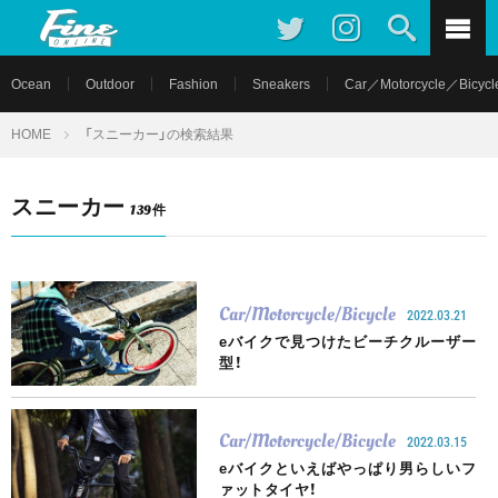
Ocean
Outdoor
Fashion
Sneakers
Car／Motorcycle／Bicycl
HOME
「スニーカー」の検索結果
スニーカー
139件
Car/Motorcycle/Bicycle
2022.03.21
eバイクで見つけたビーチクルーザー
型！
Car/Motorcycle/Bicycle
2022.03.15
eバイクといえばやっぱり男らしいフ
ァットタイヤ！